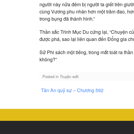
người này nửa đêm bị người ta giết trên giư
cùng Vương phu nhân hơn một trăm đao, hơn
trong bụng đã thành hình.”
Thần sắc Trình Mục Du cứng lại, “Chuyện c
được phá, sao lại liên quan đến Đổng gia ch
Sử Phi sách một tiếng, trong mắt toát ra thần
không?”
Posted in
Truyện edit
Điều
Tân An quỷ sự – Chương 592
hướng
bài
viết