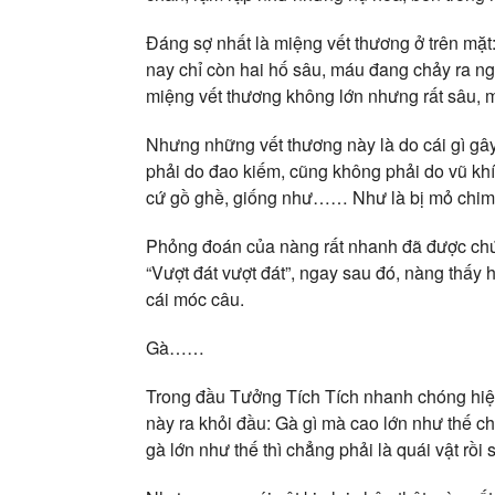
Đáng sợ nhất là miệng vết thương ở trên mặt
nay chỉ còn hai hố sâu, máu đang chảy ra n
miệng vết thương không lớn nhưng rất sâu, 
Nhưng những vết thương này là do cái gì gâ
phải do đao kiếm, cũng không phải do vũ khí
cứ gồ ghề, giống như…… Như là bị mỏ chim 
Phỏng đoán của nàng rất nhanh đã được chứn
“Vượt đát vượt đát”, ngay sau đó, nàng thấy
cái móc câu.
Gà……
Trong đầu Tưởng Tích Tích nhanh chóng hiệ
này ra khỏi đầu: Gà gì mà cao lớn như thế 
gà lớn như thế thì chẳng phải là quái vật rồi