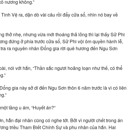
 cô nương không.”
i Tinh Vệ ra, dặn dò vài câu rồi đẩy cửa sổ, nhìn nó bay về
g thở nhẹ, nhưng vừa mới thoáng thả lỏng thì lại thấy Sử Phi
ơng đứng ở phía trước cửa sổ, Sử Phi vội ôm quyền hành lễ,
ã tra ra nguyên nhân Đổng gia rời quê hương đến Ngu Sơn
ài, nói với hắn, “Thần sắc ngươi hoảng loạn như thế, có thể
g.”
Đổng gia này sở dĩ đến Ngu Sơn thôn 6 năm trước là vì có liên
g.”
 một tầng u ám, “Huyết án?”
ớn, hẳn đại nhân cũng có nghe tới. Bởi vì người chết trong án
ương triều Tham Biết Chính Sự và phu nhân của hắn. Hai