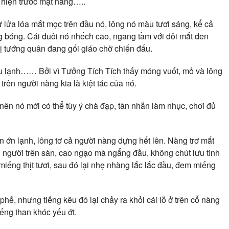
t hiện trước mặt nàng…..
 lửa lóa mắt mọc trên đầu nó, lông nó màu tươi sáng, kể cả
 bóng. Cái đuôi nó nhếch cao, ngang tầm với đôi mắt đen
ị tướng quân đang gối giáo chờ chiến đấu.
áu lạnh…… Bởi vì Tưởng Tích Tích thấy móng vuốt, mỏ và lông
trên người nàng kia là kiệt tác của nó.
nên nó mới có thể tùy ý chà đạp, tàn nhẫn làm nhục, chơi đủ
n ớn lạnh, lông tơ cả người nàng dựng hết lên. Nàng trơ mắt
n người trên sàn, cao ngạo mà ngẩng đầu, không chút lưu tình
iếng thịt tươi, sau đó lại nhẹ nhàng lắc lắc đầu, đem miếng
 phế, nhưng tiếng kêu đó lại chảy ra khỏi cái lỗ ở trên cổ nàng
tiếng than khóc yếu ớt.