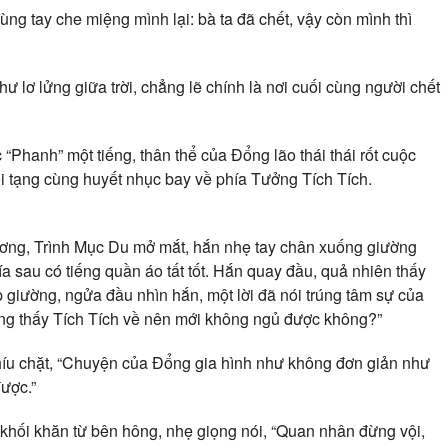
ng tay che miệng mình lại: bà ta đã chết, vậy còn mình thì
ư lơ lửng giữa trời, chẳng lẽ chính là nơi cuối cùng người chết
“Phanh” một tiếng, thân thể của Đổng lão thái thái rốt cuộc
ội tạng cùng huyết nhục bay về phía Tưởng Tích Tích.
ương, Trình Mục Du mở mắt, hắn nhẹ tay chân xuống giường
 sau có tiếng quần áo tất tốt. Hắn quay đầu, quả nhiên thấy
iường, ngửa đầu nhìn hắn, một lời đã nói trúng tâm sự của
ng thấy Tích Tích về nên mới không ngủ được không?”
híu chặt, “Chuyện của Đổng gia hình như không đơn giản như
được.”
hối khăn từ bên hông, nhẹ giọng nói, “Quan nhân đừng vội,