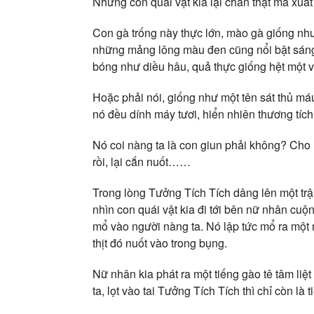
Nhưng con quái vật kia lại chân thật mà xuấ
Con gà trống này thực lớn, mào gà giống như
những mảng lông màu đen cũng nổi bật sáng
bóng như diều hâu, quả thực giống hệt một v
Hoặc phải nói, giống như một tên sát thủ m
nó đều dính máy tươi, hiển nhiên thương tích 
Nó coi nàng ta là con giun phải không? Cho 
rồi, lại cắn nuốt……
Trong lòng Tưởng Tích Tích dâng lên một trậ
nhìn con quái vật kia đi tới bên nữ nhân cuộ
mổ vào người nàng ta. Nó lập tức mổ ra một m
thịt đó nuốt vào trong bụng.
Nữ nhân kia phát ra một tiếng gào tê tâm liệt
ta, lọt vào tai Tưởng Tích Tích thì chỉ còn là 