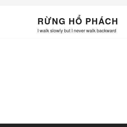
Skip
to
content
RỪNG HỔ PHÁCH
I walk slowly but I never walk backward