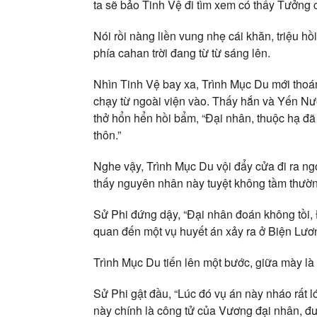
ta sẽ bảo Tinh Vệ đi tìm xem có thấy Tưởng
Nói rồi nàng liền vung nhẹ cái khăn, triệu hồ
phía cahan trời đang từ từ sáng lên.
Nhìn Tinh Vệ bay xa, Trình Mục Du mới thoán
chạy từ ngoài viện vào. Thấy hắn và Yến Nư
thở hổn hển hồi bẩm, “Đại nhân, thuộc hạ đ
thôn.”
Nghe vậy, Trình Mục Du vội đẩy cửa đi ra ngo
thấy nguyên nhân này tuyệt không tầm thườn
Sử Phi đứng dậy, “Đại nhân đoán không tồi, 
quan đến một vụ huyết án xảy ra ở Biện Lươn
Trình Mục Du tiến lên một bước, giữa mày là
Sử Phi gật đầu, “Lúc đó vụ án này nháo rất l
này chính là công tử của Vương đại nhân, đ