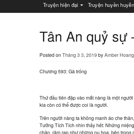
Truyện hiện đại
Truyện huyền huyễ
Tân An quỷ sự
Posted on
Tháng 3 3, 2019
by
Amber Hoang
Chương 593: Gà trống
Thứ đầu tiên đập vào mắt nàng là một ngườ
kia còn có thể được coi là người.
Trên người nàng ta không manh áo che thân, c
Tưởng Tích Tích nhìn thấy hết: Những miệng 
chân, rậm rạp như những nụ hoa, bên trong 