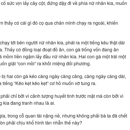
ố sức vịn lấy cây cột, đứng dậy đi về phía nữ nhân kia, muốn
 thấy có cái gì đó cọ qua chân mình chạy ra ngoài, khiến
 chạy tới bên người nữ nhân kia, phát ra một tiếng kêu thật dài
a. Thấy có đồng loại đoạt đồ ăn, con gà trống vốn đang ăn
á mồm liền ngậm lấy đầu nữ nhân kia. Hai con gà một trái một
uốn giật “con mồi” ra khỏi miệng đối phương.
thể bị hai còn gà kéo càng ngày càng căng, càng ngày càng dài,
a tiếng “Kẽo kẹt kẽo kẹt” cơ hồ muốn vỡ tung ra.
hải chỉ bởi vì cảnh tượng huyết tinh trước mặt mà còn bởi vì
 kia đang tranh nhau là ai.
ia, trong cỗ quan tài nặng nề, nhưng không phải bà ta đã chết
 còn phải chịu khổ hình tàn nhẫn thế này?