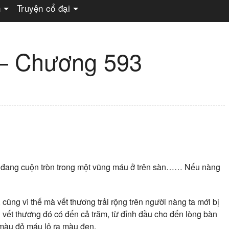
n
Truyện cổ đại
 – Chương 593
i đang cuộn tròn trong một vũng máu ở trên sàn…… Nếu nàng
ũng vì thế mà vết thương trải rộng trên người nàng ta mới bị
vết thương đó có đến cả trăm, từ đỉnh đầu cho đến lòng bàn
màu đỏ máu lộ ra màu đen.