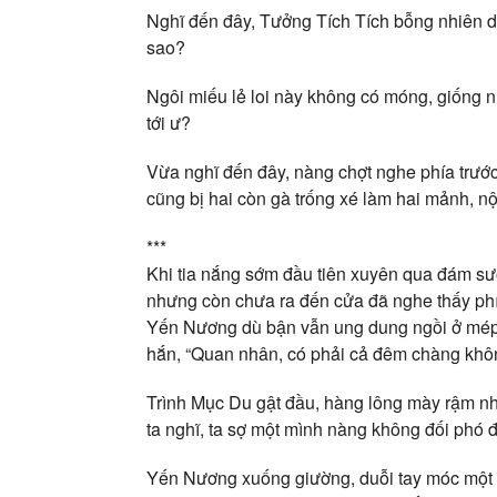
Nghĩ đến đây, Tưởng Tích Tích bỗng nhiên dù
sao?
Ngôi miếu lẻ loi này không có móng, giống nh
tới ư?
Vừa nghĩ đến đây, nàng chợt nghe phía trước 
cũng bị hai còn gà trống xé làm hai mảnh, n
***
Khi tia nắng sớm đầu tiên xuyên qua đám s
nhưng còn chưa ra đến cửa đã nghe thấy phía
Yến Nương dù bận vẫn ung dung ngồi ở mép g
hắn, “Quan nhân, có phải cả đêm chàng khô
Trình Mục Du gật đầu, hàng lông mày rậm n
ta nghĩ, ta sợ một mình nàng không đối phó 
Yến Nương xuống giường, duỗi tay móc một k