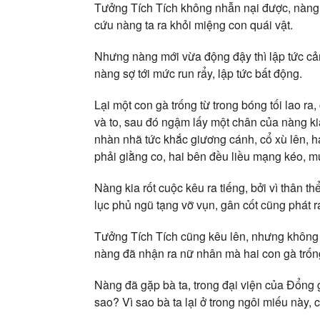
Tưởng Tích Tích không nhẫn nại được, nàng c
cứu nàng ta ra khỏi miệng con quái vật.
Nhưng nàng mới vừa động đậy thì lập tức cảm
nàng sợ tới mức run rẩy, lập tức bất động.
Lại một con gà trống từ trong bóng tối lao ra,
và to, sau đó ngậm lấy một chân của nàng ki
nhàn nhã tức khắc giương cánh, cổ xù lên, h
phải giằng co, hai bên đều liều mạng kéo, m
Nàng kia rốt cuộc kêu ra tiếng, bởi vì thân 
lục phủ ngũ tạng vỡ vụn, gân cốt cũng phát r
Tưởng Tích Tích cũng kêu lên, nhưng không p
nàng đã nhận ra nữ nhân mà hai con gà trống
Nàng đã gặp bà ta, trong đại viện của Đổng g
sao? Vì sao bà ta lại ở trong ngôi miếu này,