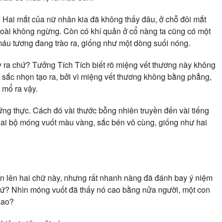
: Hai mắt của nữ nhân kia đã không thấy đâu, ở chỗ đôi mắt
goài không ngừng. Còn có khí quản ở cổ nàng ta cũng có một
máu tương đang trào ra, giống như một dòng suối nóng.
y ra chứ? Tưởng Tích Tích biết rõ miệng vết thương này không
 sắc nhọn tạo ra, bởi vì miệng vết thương không bằng phẳng,
mổ ra vậy.
g thực. Cách đó vài thước bỗng nhiên truyền đến vài tiếng
 hai bộ móng vuốt màu vàng, sắc bén vô cùng, giống như hai
n lên hai chữ này, nhưng rất nhanh nàng đã đánh bay ý niệm
chứ? Nhìn móng vuốt đã thấy nó cao bằng nửa người, một con
 sao?