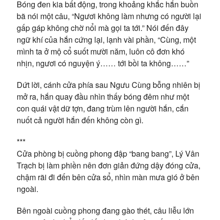
Bóng đen kia bất động, trong khoảng khắc hắn buồn
bã nói một câu, “Ngươi không làm nhưng có người lại
gấp gáp không chờ nổi mà gọi ta tới.” Nói đến đây
ngữ khí của hắn cứng lại, lạnh vài phần, “Cùng, một
mình ta ở mộ cổ suốt mười năm, luôn cô đơn khó
nhịn, ngươi có nguyện ý…… tới bồi ta không……”
Dứt lời, cánh cửa phía sau Ngưu Cùng bỗng nhiên bị
mở ra, hắn quay đầu nhìn thấy bóng đêm như một
con quái vật dữ tợn, đang trùm lên người hắn, cắn
nuốt cả người hắn đến không còn gì.
***
Cửa phòng bị cuồng phong đập “bang bang”, Lý Vân
Trạch bị làm phiền nên đơn giản đứng dậy đóng cửa,
chậm rãi đi đến bên cửa sổ, nhìn màn mưa gió ở bên
ngoài.
Bên ngoài cuồng phong đang gào thét, câu liễu lớn