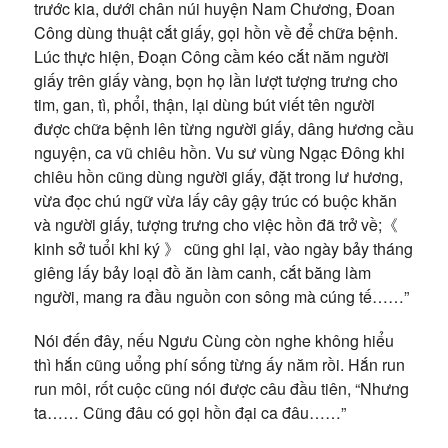
trước kia, dưới chân núi huyện Nam Chương, Đoan
Công dùng thuật cắt giấy, gọi hồn về để chữa bệnh.
Lúc thực hiện, Đoạn Công cầm kéo cắt năm người
giấy trên giấy vàng, bọn họ lần lượt tượng trưng cho
tim, gan, tì, phổi, thận, lại dùng bút viết tên người
được chữa bệnh lên từng người giấy, dâng hương cầu
nguyện, ca vũ chiêu hồn. Vu sư vùng Ngạc Đông khi
chiêu hồn cũng dùng người giấy, đặt trong lư hương,
vừa đọc chú ngữ vừa lấy cây gậy trúc có buộc khăn
và người giấy, tượng trưng cho việc hồn đã trở về;《
kinh sở tuổi khi ký 》 cũng ghi lại, vào ngày bảy tháng
giêng lấy bảy loại đồ ăn làm canh, cắt băng làm
người, mang ra đầu nguồn con sông mà cúng tế……”
Nói đến đây, nếu Ngưu Cùng còn nghe không hiểu
thì hắn cũng uổng phí sống từng ấy năm rồi. Hắn run
run môi, rốt cuộc cũng nói được câu đầu tiên, “Nhưng
ta…… Cũng đâu có gọi hồn đại ca đâu……”