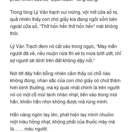
Trong lòng Lý Vân trạch vui mừng, vội mở cửa sổ ra,
quả nhiên thấy con chó giấy kia đang ngồi xổm bên
ngoài cửa sổ, “Thở hổn hển thở hổn hển” mãi không
thôi.
Lý Vân Trạch đem nó cất vào trong ngực, “May mắn
ngươi đã về, nếu muộn nữa thì sẽ bị mưa tưới ướt, chỉ
sợ ngươi sẽ dính trên đất không dậy nổi.”
Nói tới đây hắn bỗng nhiên cảm thấy có chỗ nào
không đúng, nhan sắc của con chó giấy có chút thâm
hơn bình thường, mà kỳ quái nhất chính là trên người
nó có một cỗ mùi tanh nhàn nhạt, tiến vào trong mũi
hắn, khiến hắn nhịn không được mà rùng mình.
Hắn nâng ngón tay lên, phát hiện tay mình nhuốm
một màu hồng nhạt, không phải của thuốc mày mà
là…… máu người.