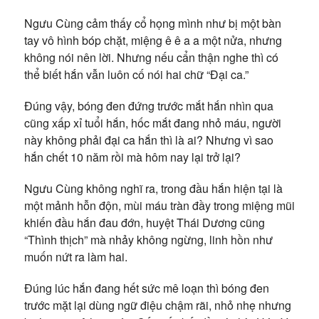
Ngưu Cùng cảm thấy cổ họng mình như bị một bàn
tay vô hình bóp chặt, miệng ê ê a a một nửa, nhưng
không nói nên lời. Nhưng nếu cẩn thận nghe thì có
thể biết hắn vẫn luôn cố nói hai chữ “Đại ca.”
Đúng vậy, bóng đen đứng trước mắt hắn nhìn qua
cũng xấp xỉ tuổi hắn, hốc mắt đang nhỏ máu, người
này không phải đại ca hắn thì là ai? Nhưng vì sao
hắn chết 10 năm rồi mà hôm nay lại trở lại?
Ngưu Cùng không nghĩ ra, trong đầu hắn hiện tại là
một mảnh hỗn độn, mùi máu tràn đầy trong miệng mũi
khiến đầu hắn đau đớn, huyệt Thái Dương cũng
“Thình thịch” mà nhảy không ngừng, linh hồn như
muốn nứt ra làm hai.
Đúng lúc hắn đang hết sức mê loạn thì bóng đen
trước mặt lại dùng ngữ điệu chậm rãi, nhỏ nhẹ nhưng