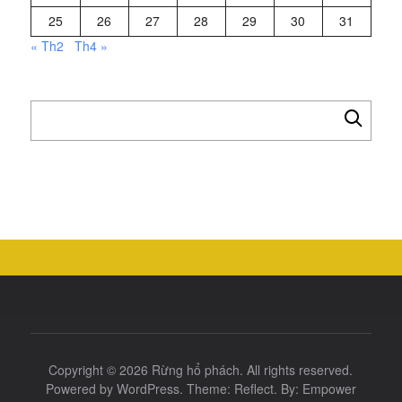
25
26
27
28
29
30
31
« Th2
Th4 »
Tìm
kiếm
cho:
Copyright © 2026
Rừng hổ phách
. All rights reserved.
Powered by
WordPress
. Theme:
Reflect
. By:
Empower