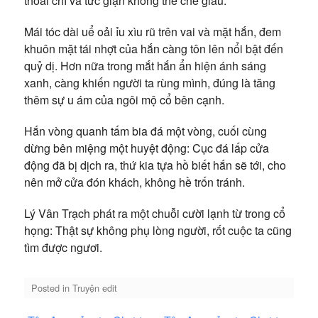
thoái chí và tức giận không thể che giấu.
Mái tóc dài uể oải ỉu xìu rũ trên vai và mặt hắn, đem
khuôn mặt tái nhợt của hắn càng tôn lên nổi bật đến
quỷ dị. Hơn nữa trong mắt hắn ẩn hiện ánh sáng
xanh, càng khiến người ta rùng mình, đúng là tăng
thêm sự u ám của ngôi mộ cổ bên cạnh.
Hắn vòng quanh tấm bia đá một vòng, cuối cùng
dừng bên miệng một huyệt động: Cục đá lấp cửa
động đã bị dịch ra, thứ kia tựa hồ biết hắn sẽ tới, cho
nên mở cửa đón khách, không hề trốn tránh.
Lý Vân Trạch phát ra một chuỗi cười lạnh từ trong cổ
họng: Thật sự không phụ lòng người, rốt cuộc ta cũng
tìm được ngươi.
Posted in
Truyện edit
Điều