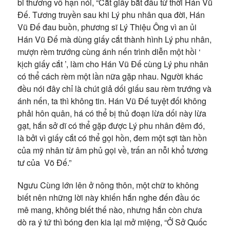
bi thương vô hạn nói, “Cắt giấy bắt đầu từ thời Hán Vũ
Đế. Tương truyền sau khi Lý phu nhân qua đời, Hán
Vũ Đế đau buồn, phương sĩ Lý Thiệu Ông vì an ủi
Hán Vũ Đế mà dùng giấy cắt thành hình Lý phu nhân,
mượn rèm trướng cùng ánh nến trình diễn một hồi ‘
kịch giấy cắt ’, làm cho Hán Vũ Đế cùng Lý phu nhân
có thể cách rèm một lần nữa gặp nhau. Người khác
đều nói đây chỉ là chút giả dối giấu sau rèm trướng và
ánh nến, ta thì không tin. Hán Vũ Đế tuyệt đối không
phải hôn quân, há có thể bị thủ đoạn lừa dối này lừa
gạt, hắn sở dĩ có thể gặp được Lý phu nhân đêm đó,
là bởi vì giấy cắt có thể gọi hồn, đem một sợi tàn hồn
của mỹ nhân từ âm phủ gọi về, trấn an nỗi khổ tương
tư của Võ Đế.”
Ngưu Cùng lớn lên ở nông thôn, một chữ to không
biết nên những lời này khiến hắn nghe đến đầu óc
mê mang, không biết thế nào, nhưng hắn còn chưa
dò ra ý tứ thì bóng đen kia lại mở miệng, “Ở Sở Quốc