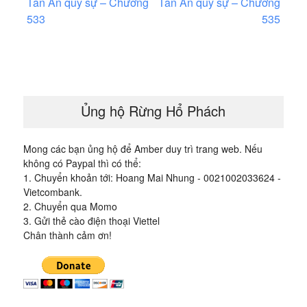
Tân An quỷ sự – Chương
Tân An quỷ sự – Chương
hướng
533
535
bài
viết
Ủng hộ Rừng Hổ Phách
Mong các bạn ủng hộ để Amber duy trì trang web. Nếu
không có Paypal thì có thể:
1. Chuyển khoản tới: Hoang Mai Nhung - 0021002033624 -
Vietcombank.
2. Chuyển qua Momo
3. Gửi thẻ cào điện thoại Viettel
Chân thành cảm ơn!