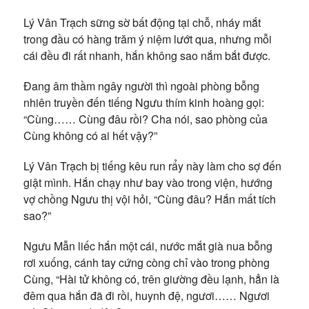
Lý Vân Trạch sững sờ bất động tại chỗ, nháy mắt
trong đầu có hàng trăm ý niệm lướt qua, nhưng mỗi
cái đều đi rất nhanh, hắn không sao nắm bắt được.
Đang âm thầm ngây người thì ngoài phòng bỗng
nhiên truyền đến tiếng Ngưu thím kinh hoàng gọi:
“Cùng…… Cùng đâu rồi? Cha nói, sao phòng của
Cùng không có ai hết vậy?”
Lý Vân Trạch bị tiếng kêu run rẩy này làm cho sợ đến
giật mình. Hắn chạy như bay vào trong viện, hướng
vợ chồng Ngưu thị vội hỏi, “Cùng đâu? Hắn mất tích
sao?”
Ngưu Mẫn liếc hắn một cái, nước mắt già nua bỗng
rơi xuống, cánh tay cứng còng chỉ vào trong phòng
Cùng, “Hài tử không có, trên giường đều lạnh, hẳn là
đêm qua hắn đã đi rồi, huynh đệ, ngươi…… Ngươi