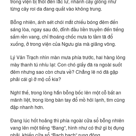
trong viện bị thổi đến lắc lư, nhánh cây giống như
từng cây roi da đang quất vào không trung.
Bỗng nhiên, ánh sét chói mắt chiếu bóng đêm đến
sáng lòa, ngay sau đó, đỉnh đầu liền truyền đến tiếng
sấm rền vang, chỉ thoáng chốc mưa to tầm tã đổ
xuống, ở trong viện của Ngưu gia mà giăng võng.
Lý Vân Trạch nhìn màn mưa phía trước, hai hàng lông
mày thanh tú nhíu lại: Con chó giấy đã ra ngoài suốt
đêm nhưng sao còn chưa về? Chẳng lẽ nó đã gặp
phải cái gì ở mộ cổ kia?
Nghĩ thế, trong lòng hắn bỗng bốc lên một cỗ bất an
mãnh liệt, trong lòng bàn tay đổ mồ hôi lạnh, tim cũng
đập nhanh hơn.
Đang lúc hốt hoảng thì phía ngoài cửa sổ bỗng nhiên
vang lên một tiếng “Bang”, hình như có thứ gì bị đụng
phải, khiến cửa sổ “Bạch bạch” rung động.