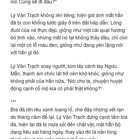
nói Cùng sẽ đi đâu?”
Lý Vân Trạch không lên tiếng, hiện giờ ánh mắt hắn
đã bị con khổng tước giấy ở trên đất hấp dẫn: Lông
đuôi của nó thực đẹp, giống như một cái quạt hương
bồ tinh xảo, nhưng mắt nó lại không thấy đâu, chỉ còn
lại một có lỗ màu đen, giống như đang yên lặng nói
với hắn gì đó.
Lý Vân Trạch xoay người, túm lấy cánh tay Ngưu
Mẫn, thanh âm chốc lát trở nên khô khốc, giống như
không phải của hắn nữa, “Nói cho ta, chuyện huyệt
động cạnh cổ mộ kia có phải thật không?”
***
Bia đá lớn rêu xanh loang lổ, che đậy những vết rạn
do tháng năm để lại. Lý Vân Trạch đứng cạnh tấm bia
đá, hiện tại đã bị mưa xối đến chật vật, mất hẳn bộ
dạng tiêu sái hàng ngày, thay vào đó là nản lòng