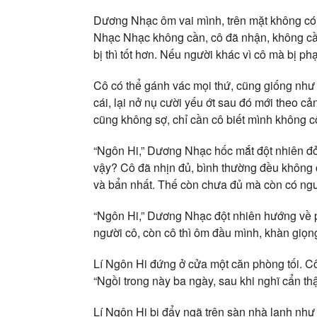
Dương Nhạc ôm vai mình, trên mặt không có ch
Nhạc Nhạc không cần, cô đã nhận, không cần 
bị thì tốt hơn. Nếu người khác vì cô mà bị p
Cô có thể gánh vác mọi thứ, cũng giống như
cái, lại nở nụ cười yếu ớt sau đó mới theo cả
cũng không sợ, chỉ cần cô biết mình không c
“Ngôn Hi,” Dương Nhạc hốc mắt đột nhiên đỏ 
vậy? Cô đã nhịn đủ, bình thường đều không 
và bẩn nhất. Thế còn chưa đủ mà còn có ngườ
“Ngôn Hi,” Dương Nhạc đột nhiên hướng về
người cô, còn cô thì ôm đầu mình, khàn giọn
Lí Ngôn Hi đứng ở cửa một căn phòng tối. Cô
“Ngồi trong này ba ngày, sau khi nghĩ cẩn thậ
Lí Ngôn Hi bị đẩy ngã trên sàn nhà lạnh như