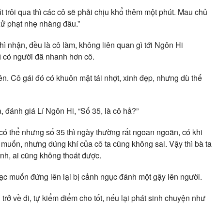
 trôi qua thì các cô sẽ phải chịu khổ thêm một phút. Mau chủ
 xử phạt nhẹ nhàng đâu.”
 nhận, đều là cô làm, không liên quan gì tới Ngôn Hi
ì có người đã nhanh hơn cô.
lên. Cô gái đó có khuôn mặt tái nhợt, xinh đẹp, nhưng dù thế
, đánh giá Lí Ngôn Hi, “Số 35, là cô hả?”
 có thể nhưng số 35 thì ngày thường rất ngoan ngoãn, có khi
 muốn, nhưng dúng khí của cô ta cũng không sai. Vậy thì bà ta
nh, ai cũng không thoát được.
c muốn đứng lên lại bị cảnh ngục đánh một gậy lên người.
trở về đi, tự kiểm điểm cho tốt, nếu lại phát sinh chuyện như