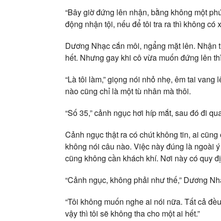
“Bây giờ đứng lên nhận, bằng không một phút
động nhận tội, nếu để tôi tra ra thì không có
Dương Nhạc cắn môi, ngẩng mặt lên. Nhận thì
hết. Nhưng gay khi cô vừa muốn đứng lên th
“Là tôi làm,” giọng nói nhỏ nhẹ, êm tai vang 
nào cũng chỉ là một tù nhân mà thôi.
“Số 35,” cảnh ngục hơi híp mắt, sau đó đi qua
Cảnh ngục thật ra có chút không tin, ai cũng
không nói câu nào. Việc này đúng là ngoài ý
cũng không cần khách khí. Nơi này có quy đị
“Cảnh ngục, không phải như thế,” Dương Nhạ
“Tôi không muốn nghe ai nói nữa. Tất cả đều 
vậy thì tôi sẽ không tha cho một ai hết.”