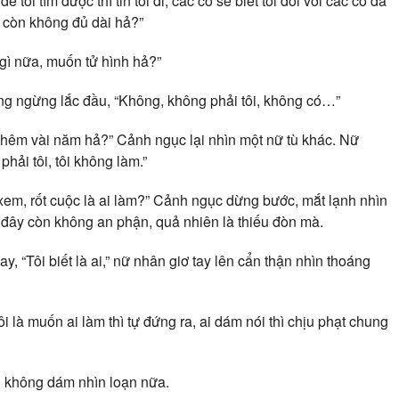
 tôi tìm được thì tin tôi đi, các cô sẽ biết tôi đối với các cô đã
ù còn không đủ dài hả?”
 gì nữa, muốn tử hình hả?”
ng ngừng lắc đầu, “Không, không phải tôi, không có…”
thêm vài năm hả?” Cảnh ngục lại nhìn một nữ tù khác. Nữ
ải tôi, tôi không làm.”
xem, rốt cuộc là ai làm?” Cảnh ngục dừng bước, mắt lạnh nhìn
 đây còn không an phận, quả nhiên là thiếu đòn mà.
, “Tôi biết là ai,” nữ nhân giơ tay lên cẩn thận nhìn thoáng
i là muốn ai làm thì tự đứng ra, ai dám nói thì chịu phạt chung
ng không dám nhìn loạn nữa.