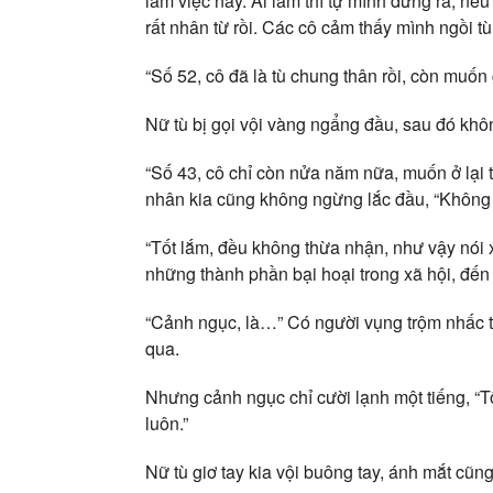
làm việc này. Ai làm thì tự mình đứng ra, nếu để
rất nhân từ rồi. Các cô cảm thấy mình ngồi t
“Số 52, cô đã là tù chung thân rồi, còn muốn
Nữ tù bị gọi vội vàng ngẩng đầu, sau đó khô
“Số 43, cô chỉ còn nửa năm nữa, muốn ở lại 
nhân kia cũng không ngừng lắc đầu, “Không ph
“Tốt lắm, đều không thừa nhận, như vậy nói 
những thành phần bại hoại trong xã hội, đến
“Cảnh ngục, là…” Có người vụng trộm nhấc tay
qua.
Nhưng cảnh ngục chỉ cười lạnh một tiếng, “Tô
luôn.”
Nữ tù giơ tay kia vội buông tay, ánh mắt cũ