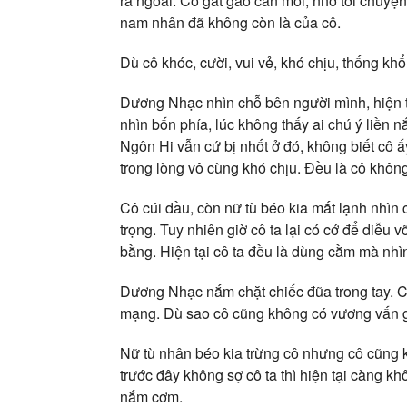
ra ngoài. Cô gắt gao cắn môi, nhớ tới chuyệ
nam nhân đã không còn là của cô.
Dù cô khóc, cười, vui vẻ, khó chịu, thống k
Dương Nhạc nhìn chỗ bên người mình, hiện t
nhìn bốn phía, lúc không thấy ai chú ý liền n
Ngôn Hi vẫn cứ bị nhốt ở đó, không biết cô 
trong lòng vô cùng khó chịu. Đều là cô không
Cô cúi đầu, còn nữ tù béo kia mắt lạnh nhìn 
trọng. Tuy nhiên giờ cô ta lại có cớ để diễu 
bằng. Hiện tại cô ta đều là dùng cằm mà nhì
Dương Nhạc nắm chặt chiếc đũa trong tay. Cô 
mạng. Dù sao cô cũng không có vương vấn gì,
Nữ tù nhân béo kia trừng cô nhưng cô cũng k
trước đây không sợ cô ta thì hiện tại càng kh
nắm cơm.