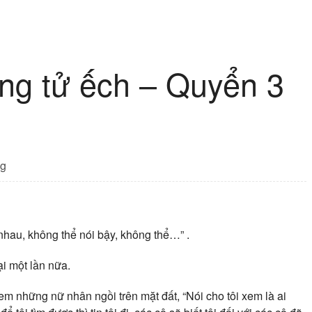
ng tử ếch – Quyển 3
g
nhau, không thể nói bậy, không thể…” .
i một lần nữa.
u xem những nữ nhân ngồi trên mặt đất, “Nói cho tôi xem là ai