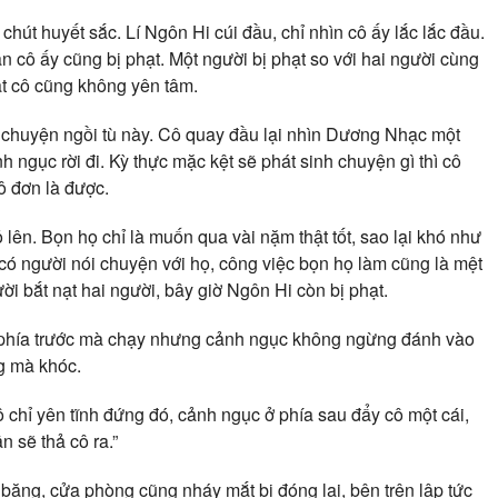
út huyết sắc. Lí Ngôn Hi cúi đầu, chỉ nhìn cô ấy lắc lắc đầu.
cô ấy cũng bị phạt. Một người bị phạt so với hai người cùng
hạt cô cũng không yên tâm.
 chuyện ngồi tù này. Cô quay đầu lại nhìn Dương Nhạc một
nh ngục rời đi. Kỳ thực mặc kệt sẽ phát sinh chuyện gì thì cô
ô đơn là được.
lên. Bọn họ chỉ là muốn qua vài nặm thật tốt, sao lại khó như
có người nói chuyện với họ, công việc bọn họ làm cũng là mệt
i bắt nạt hai người, bây giờ Ngôn Hi còn bị phạt.
 phía trước mà chạy nhưng cảnh ngục không ngừng đánh vào
g mà khóc.
 chỉ yên tĩnh đứng đó, cảnh ngục ở phía sau đẩy cô một cái,
n sẽ thả cô ra.”
 băng, cửa phòng cũng nháy mắt bị đóng lại, bên trên lập tức