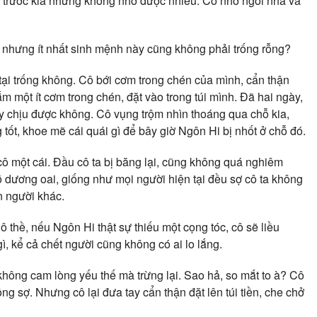
n trước kia nhưng không nhớ được nhiều. Cô nhớ ngôi nhà và
hổ nhưng ít nhất sinh mệnh này cũng không phải trống rỗng?
ại trống không. Cô bới cơm trong chén của mình, cẩn thận
ắm một ít cơm trong chén, đặt vào trong túi mình. Đã hai ngày,
ấy chịu được không. Cô vụng trộm nhìn thoáng qua chỗ kia,
 tốt, khoe mẽ cái quái gì để bây giờ Ngôn Hi bị nhốt ở chỗ đó.
cô một cái. Đầu cô ta bị băng lại, cũng không quá nghiêm
võ dương oai, giống như mọi người hiện tại đều sợ cô ta không
n người khác.
thề, nếu Ngôn Hi thật sự thiếu một cọng tóc, cô sẽ liều
 kể cả chết người cũng không có ai lo lắng.
hông cam lòng yếu thế mà trừng lại. Sao hả, so mắt to à? Cô
ông sợ. Nhưng cô lại đưa tay cẩn thận đặt lên túi tiền, che chở