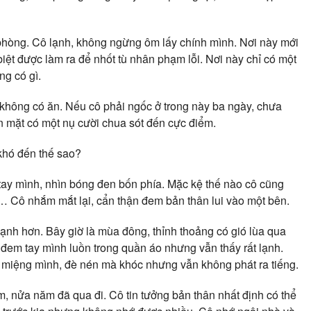
 phòng. Cô lạnh, không ngừng ôm lấy chính mình. Nơi này mới
biệt được làm ra để nhốt tù nhân phạm lỗi. Nơi này chỉ có một
ng có gì.
không có ăn. Nếu cô phải ngốc ở trong này ba ngày, chưa
n mặt có một nụ cười chua sót đến cực điểm.
khó đến thế sao?
ay mình, nhìn bóng đen bốn phía. Mặc kệ thế nào cô cũng
ạc… Cô nhắm mắt lại, cẩn thận đem bản thân lui vào một bên.
lạnh hơn. Bây giờ là mùa đông, thỉnh thoảng có gió lùa qua
ô đem tay mình luồn trong quần áo nhưng vẫn thấy rất lạnh.
e miệng mình, đè nén mà khóc nhưng vẫn không phát ra tiếng.
m, nửa năm đã qua đi. Cô tin tưởng bản thân nhất định có thể