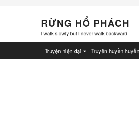
Skip
to
content
RỪNG HỔ PHÁCH
I walk slowly but I never walk backward
Truyện hiện đại
Truyện huyền huyễ