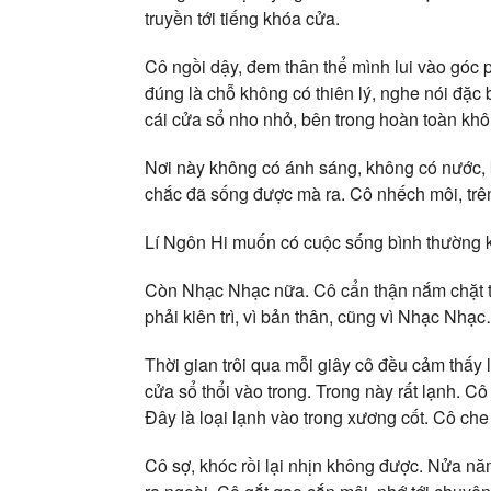
truyền tới tiếng khóa cửa.
Cô ngồi dậy, đem thân thể mình lui vào góc
đúng là chỗ không có thiên lý, nghe nói đặc 
cái cửa sổ nho nhỏ, bên trong hoàn toàn khô
Nơi này không có ánh sáng, không có nước, 
chắc đã sống được mà ra. Cô nhếch môi, trê
Lí Ngôn Hi muốn có cuộc sống bình thường 
Còn Nhạc Nhạc nữa. Cô cẩn thận nắm chặt t
phải kiên trì, vì bản thân, cũng vì Nhạc Nh
Thời gian trôi qua mỗi giây cô đều cảm thấy 
cửa sổ thổi vào trong. Trong này rất lạnh. C
Đây là loại lạnh vào trong xương cốt. Cô ch
Cô sợ, khóc rồi lại nhịn không được. Nửa nă