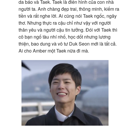
da báo và Taek. Taek là điển hình của con nhà
người ta. Anh chàng đẹp trai, thông minh, kiếm ra
tiền và rất nghe lời. Ai cũng nói Taek ngốc, ngây
thơ. Nhưng thực ra cậu chỉ như vậy với người
thân yêu và người cậu tin tưởng. Đói với Taek thì
cô bạn ngố tàu nhí nhố, học dốt nhưng lương
thiện, bao dung và vô tư Duk Seon mới là tất cả.
Ai cho Amber một Taek nữa đi mà.