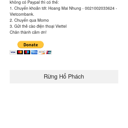
không có Paypal thì có thể:
1. Chuyển khoản tới: Hoang Mai Nhung - 0021002033624 -
Vietcombank.
2. Chuyển qua Momo
3. Gửi thẻ cào điện thoại Viettel
Chân thành cảm ơn!
Rừng Hổ Phách