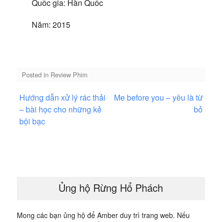
Quốc gia: Hàn Quốc
Năm: 2015
Posted in
Review Phim
Điều
Hướng dẫn xử lý rác thải
Me before you – yêu là từ
hướng
– bài học cho những kẻ
bỏ
bội bạc
bài
viết
Ủng hộ Rừng Hổ Phách
Mong các bạn ủng hộ để Amber duy trì trang web. Nếu