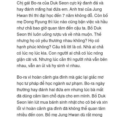
Chị gái Bo-ra của Duk Seon cực kỳ đanh đá và
hay đánh mắng hai đứa em. Anh trai của Jung
Hwan thì thi đại học đến 7 năm không đỗ. Còn bố
mẹ Dong Ryung thì lúc nào cũng bận việc và hầu
như chả bao giờ quan tâm đến cậu ta. Bố Duk
Seon thì luôn uống rượu và về nhà muộn. Thế
nhưng họ có yêu thương nhau không? Họ có
hạnh phúc không? Câu trả lời là có. Nhà ai chả
có lúc nọ lúc kia. Con người ai chả có lúc nóng
giận cãi vã. Nhưng lúc cần thì người nhà vẫn bên
nhau, vẫn an ủi và hy sinh vì nhau.
Bo-ra vì hoàn cảnh gia đình mà gác lại giấc mơ
học tư pháp để học ngành sư phạm. Bo-ra ngày
thường hay đánh hai đứa em nhưng lúc bà mất
đã dũng cảm làm chỗ dựa cho em mình. Bố Duk
Seon lén lút mua bánh sinh nhật cho cô bé và xin
lỗi vì hoàn cảnh gia đình đã không thể quan tâm
nhiều đến con. Bố mẹ Jung Hwan dù rất mong