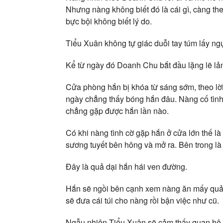
Nhưng nàng không biết đó là cái gì, càng t
bực bội không biết lý do.
Tiểu Xuân không tự giác duỗi tay túm lấy ng
Kể từ ngày đó Doanh Chu bắt đầu lặng lẽ lả
Cửa phòng hắn bị khóa từ sáng sớm, theo lời 
ngày chẳng thấy bóng hắn đâu. Nàng cố tình 
chẳng gặp được hắn lần nào.
Có khi nàng tình cờ gặp hắn ở cửa lớn thế là 
sương tuyết bên hông và mở ra. Bên trong l
Đây là quả dại hắn hái ven đường.
Hắn sẽ ngồi bên cạnh xem nàng ăn mấy quả.
sẽ đưa cái túi cho nàng rồi bận việc như cũ.
Ngẫu nhiên Tiểu Xuân sẽ cảm thấy quan hệ c