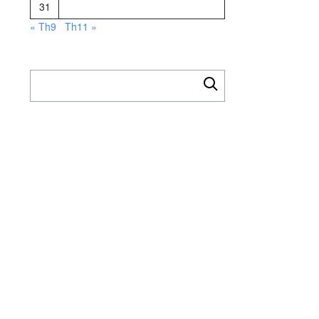
31
« Th9
Th11 »
Tìm
kiếm
cho: