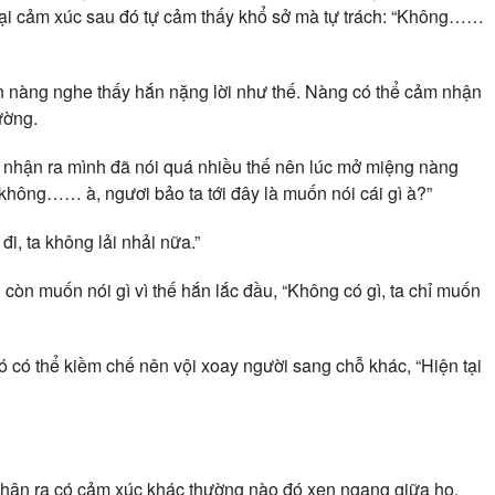
ại cảm xúc sau đó tự cảm thấy khổ sở mà tự trách: “Không……
n nàng nghe thấy hắn nặng lời như thế. Nàng có thể cảm nhận
ường.
 nhận ra mình đã nói quá nhiều thế nên lúc mở miệng nàng
đó không…… à, ngươi bảo ta tới đây là muốn nói cái gì à?”
i, ta không lải nhải nữa.”
còn muốn nói gì vì thế hắn lắc đầu, “Không có gì, ta chỉ muốn
 có thể kiềm chế nên vội xoay người sang chỗ khác, “Hiện tại
nhận ra có cảm xúc khác thường nào đó xen ngang giữa họ.