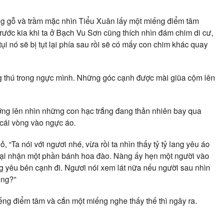
g gỗ và trầm mặc nhìn Tiểu Xuân lấy một miếng điểm tâm
Trước kia khi ta ở Bạch Vu Sơn cũng thích nhìn đám chim di cư,
i nó sẽ bị tụt lại phía sau rồi sẽ có mấy con chim khác quay
g thú trong ngực mình. Những góc cạnh được mài giũa cộm lên
g lên nhìn những con hạc trắng đang thản nhiên bay qua
cái vòng vào ngực áo.
, “Ta nói với ngươi nhé, vừa rồi ta nhìn thấy tỷ tỷ lang yêu áo
lại nhận một phần bánh hoa đào. Nàng ấy hẹn một người vào
ng yêu bên cạnh đi. Ngươi nói xem lát nữa nếu người sau nhìn
ông?”
ng điểm tâm và cắn một miếng nghe thấy thế thì ngây ra.