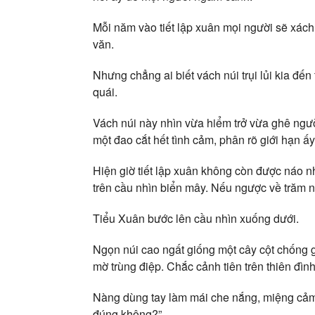
Mỗi năm vào tiết lập xuân mọi người sẽ xách 
văn.
Nhưng chẳng ai biết vách núi trụi lủi kia đến
quái.
Vách núi này nhìn vừa hiểm trở vừa ghê ngư
một đao cắt hết tình cảm, phân rõ giới hạn ấy
Hiện giờ tiết lập xuân không còn được náo nh
trên cầu nhìn biển mây. Nếu ngược về trăm n
Tiểu Xuân bước lên cầu nhìn xuống dưới.
Ngọn núi cao ngất giống một cây cột chống gi
mờ trùng điệp. Chắc cảnh tiên trên thiên đình
Nàng dùng tay làm mái che nắng, miệng cảm t
đúng không?”