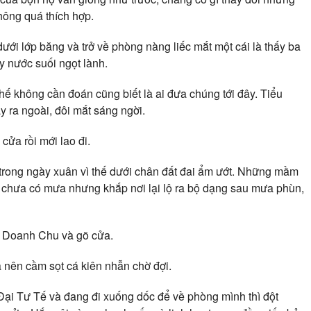
hông quá thích hợp.
i lớp băng và trở về phòng nàng liếc mắt một cái là thấy ba
y nước suối ngọt lành.
ế không cần đoán cũng biết là ai đưa chúng tới đây. Tiểu
y ra ngoài, đôi mắt sáng ngời.
cửa rồi mới lao đi.
 trong ngày xuân vì thế dưới chân đất đai ẩm ướt. Những mầm
y chưa có mưa nhưng khắp nơi lại lộ ra bộ dạng sau mưa phùn,
g Doanh Chu và gõ cửa.
 nên cầm sọt cá kiên nhẫn chờ đợi.
ại Tư Tế và đang đi xuống dốc để về phòng mình thì đột