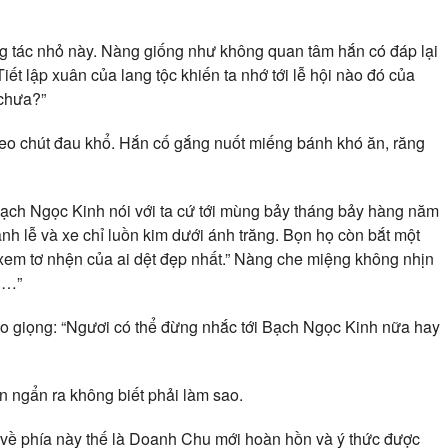
g tác nhỏ này. Nàng giống như không quan tâm hắn có đáp lại
ết lập xuân của lang tộc khiến ta nhớ tới lễ hội nào đó của
 chưa?”
eo chút đau khổ. Hắn cố gắng nuốt miếng bánh khó ăn, răng
Bạch Ngọc Kinh nói với ta cứ tới mùng bảy tháng bảy hàng năm
 lễ và xe chỉ luồn kim dưới ánh trăng. Bọn họ còn bắt một
xem tơ nhện của ai dệt đẹp nhất.” Nàng che miệng không nhịn
……”
o giọng: “Ngươi có thể đừng nhắc tới Bạch Ngọc Kinh nữa hay
n ngẩn ra không biết phải làm sao.
về phía này thế là Doanh Chu mới hoàn hồn và ý thức được