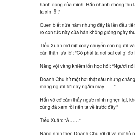
hành động của mình. Hắn nhanh chóng thu l
ta xin lỗi.”
Quen biết nửa năm nhưng đây là lần đầu tiê
rõ cơn tức này của hắn không giống ngày th
Tiểu Xuân mờ mịt xoay chuyển con ngươi và
cẩn thận lựa lời: “Có phải ta nói sai cái gì 
Nàng vội vàng khiêm tốn học hỏi: “Ngươi nói đ
Doanh Chu hít một hơi thật sâu nhưng chẳng 
mang ngươi tới đây ngắm mây……”
Hắn vô cớ cảm thấy ngực mình nghẹn lại, khó
cũng đã xem rồi nên ta về trước đây.”
Tiểu Xuân: “À……”
Nàng nhìn theo Doanh Chu rời đi và mơ hồ 