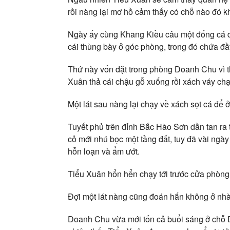
rồi nàng lại mơ hồ cảm thấy có chỗ nào đó k
Ngày ấy cùng Khang Kiều câu một đống cá dướ
cái thùng bày ở góc phòng, trong đó chứa đầ
Thứ này vốn đặt trong phòng Doanh Chu vì th
Xuân thả cái chậu gỗ xuống rồi xách váy chạ
Một lát sau nàng lại chạy về xách sọt cá để ở 
Tuyết phủ trên đỉnh Bắc Hào Sơn dần tan ra
cỏ mới nhú bọc một tầng đất, tuy đã vài ngà
hỗn loạn và ẩm ướt.
Tiểu Xuân hổn hển chạy tới trước cửa phòn
Đợi một lát nàng cũng đoán hắn không ở nhà
Doanh Chu vừa mới tốn cả buổi sáng ở chỗ Đ