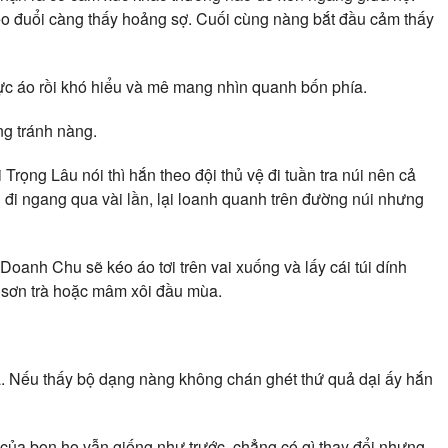
heo đuổi càng thấy hoảng sợ. Cuối cùng nàng bắt đầu cảm thấy
ực áo rồi khó hiểu và mê mang nhìn quanh bốn phía.
ng tránh nàng.
Trọng Lâu nói thì hắn theo đội thủ vệ đi tuần tra núi nên cả
đi ngang qua vài lần, lại loanh quanh trên đường núi nhưng
Doanh Chu sẽ kéo áo tơi trên vai xuống và lấy cái túi dính
à sơn trà hoặc mâm xôi đầu mùa.
 Nếu thấy bộ dạng nàng không chán ghét thứ quả dại ấy hắn
ủa bọn họ vẫn giống như trước, chẳng có gì thay đổi nhưng