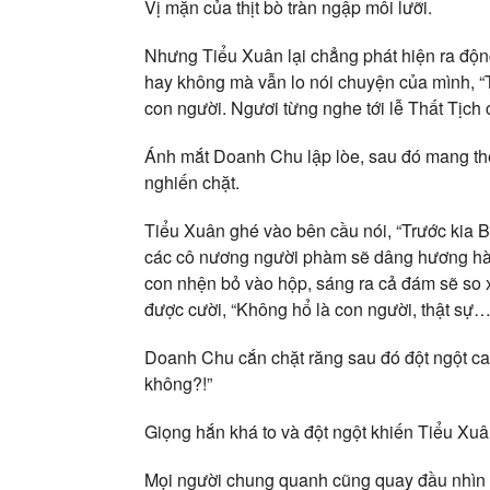
Vị mặn của thịt bò tràn ngập môi lưỡi.
Nhưng Tiểu Xuân lại chẳng phát hiện ra độn
hay không mà vẫn lo nói chuyện của mình, “Ti
con người. Ngươi từng nghe tới lễ Thất Tịch
Ánh mắt Doanh Chu lập lòe, sau đó mang th
nghiến chặt.
Tiểu Xuân ghé vào bên cầu nói, “Trước kia 
các cô nương người phàm sẽ dâng hương hành
con nhện bỏ vào hộp, sáng ra cả đám sẽ so 
được cười, “Không hổ là con người, thật sự
Doanh Chu cắn chặt răng sau đó đột ngột ca
không?!”
Giọng hắn khá to và đột ngột khiến Tiểu Xuâ
Mọi người chung quanh cũng quay đầu nhìn 