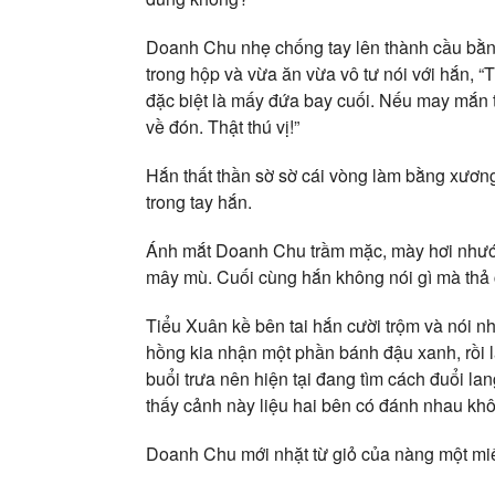
Doanh Chu nhẹ chống tay lên thành cầu bằn
trong hộp và vừa ăn vừa vô tư nói với hắn, “
đặc biệt là mấy đứa bay cuối. Nếu may mắn tụ
về đón. Thật thú vị!”
Hắn thất thần sờ sờ cái vòng làm bằng xươn
trong tay hắn.
Ánh mắt Doanh Chu trầm mặc, mày hơi nhướn
mây mù. Cuối cùng hắn không nói gì mà thả 
Tiểu Xuân kề bên tai hắn cười trộm và nói nhỏ
hồng kia nhận một phần bánh đậu xanh, rồi 
buổi trưa nên hiện tại đang tìm cách đuổi la
thấy cảnh này liệu hai bên có đánh nhau kh
Doanh Chu mới nhặt từ giỏ của nàng một miế