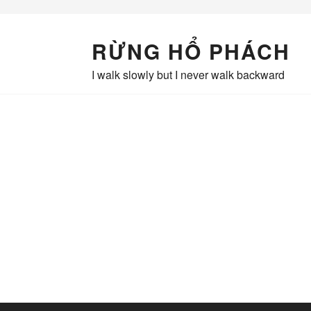
Skip
to
content
RỪNG HỔ PHÁCH
I walk slowly but I never walk backward