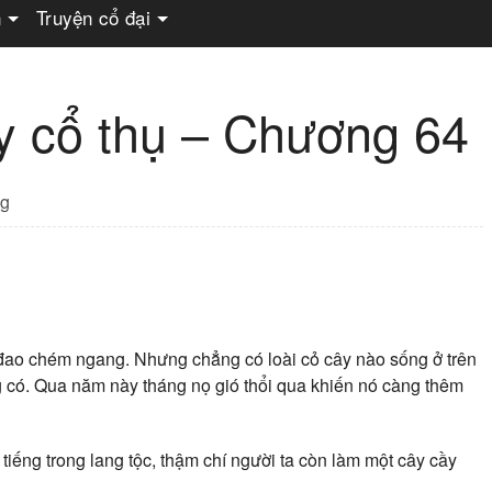
n
Truyện cổ đại
ây cổ thụ – Chương 64
g
 đao chém ngang. Nhưng chẳng có loài cỏ cây nào sống ở trên
 có. Qua năm này tháng nọ gió thổi qua khiến nó càng thêm
 tiếng trong lang tộc, thậm chí người ta còn làm một cây cầy