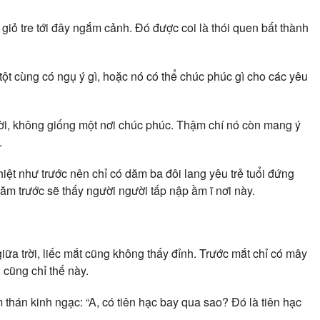
giỏ tre tới đây ngắm cảnh. Đó được coi là thói quen bất thành
 tột cùng có ngụ ý gì, hoặc nó có thể chúc phúc gì cho các yêu
ời, không giống một nơi chúc phúc. Thậm chí nó còn mang ý
.
iệt như trước nên chỉ có dăm ba đôi lang yêu trẻ tuổi đứng
ăm trước sẽ thấy người người tấp nập ầm ĩ nơi này.
ữa trời, liếc mắt cũng không thấy đỉnh. Trước mắt chỉ có mây
 cũng chỉ thế này.
hán kinh ngạc: “A, có tiên hạc bay qua sao? Đó là tiên hạc