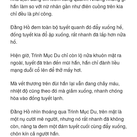
hắn làm so với nữ nhân gần như điên cuồng trên kia
chỉ đều là phí công.
Đằng Hồ đem toàn bộ tuyết quanh đó đẩy xuống hế,
đống tuyết kia đổ ập xuống, rất nhanh đã lấp hơn nửa
hố.
Hiện giờ, Trình Mục Du chỉ còn lộ nửa khuôn mặt ra
ngoài, tuyết đã tràn đến mũi hắn, hắn chỉ đành liều
mạng duỗi cổ lên để thở mấy hơi.
Mà vết thương trên đùi hắn lại vẫn đang chảy máu,
nhiệt độ cũng theo đó mà giảm xuống, nhanh chóng
hòa vào đống tuyết lạnh.
Đằng Hồ nhìn thoáng qua Trình Mục Du, trên mặt là
một nụ cười mê người, nhưng nó rất nhanh đã không
còn, nàng ta đem một đám tuyết cuối cùng đẩy xuống,
chôn kín cả người hắn.