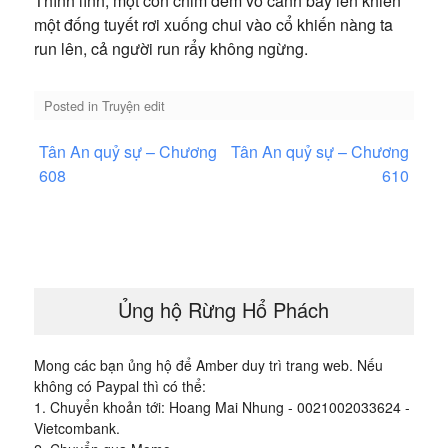
Thình lình, một con chim đêm vỗ cánh bay lên khiến
một đống tuyết rơi xuống chui vào cổ khiến nàng ta
run lên, cả người run rẩy không ngừng.
Posted in
Truyện edit
Điều
Tân An quỷ sự – Chương
Tân An quỷ sự – Chương
hướng
608
610
bài
viết
Ủng hộ Rừng Hổ Phách
Mong các bạn ủng hộ để Amber duy trì trang web. Nếu
không có Paypal thì có thể:
1. Chuyển khoản tới: Hoang Mai Nhung - 0021002033624 -
Vietcombank.