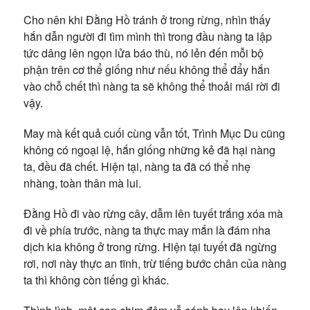
Cho nên khi Đằng Hồ tránh ở trong rừng, nhìn thấy
hắn dẫn người đi tìm mình thì trong đầu nàng ta lập
tức dâng lên ngọn lửa báo thù, nó lẻn đến mỗi bộ
phận trên cơ thể giống như nếu không thể đẩy hắn
vào chỗ chết thì nàng ta sẽ không thể thoải mái rời đi
vậy.
May mà kết quả cuối cùng vẫn tốt, Trình Mục Du cũng
không có ngoại lệ, hắn giống những kẻ đã hại nàng
ta, đều đã chết. Hiện tại, nàng ta đã có thể nhẹ
nhàng, toàn thân mà lui.
Đằng Hồ đi vào rừng cây, dẫm lên tuyết trắng xóa mà
đi về phía trước, nàng ta thực may mắn là đám nha
dịch kia không ở trong rừng. Hiện tại tuyết đã ngừng
rơi, nơi này thực an tĩnh, trừ tiếng bước chân của nàng
ta thì không còn tiếng gì khác.