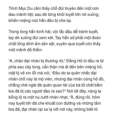
Trình Mục Du cảm thấy chỗ đùi truyền đến một cơn
đau mãnh liệt, sau đó từng khối tuyết lớn rơi xuống,
khiến miệng mũi hắn đều bị che lại.
Trong lòng hắn kinh hãi, vội lắc đầu để tránh tuyết,
tay dò xuống đùi xem xét. Tay hắn sờ phải một đoàn
chất lỏng dính ấm sền sệt, xuyên qua tuyết còn thấy
một mảnh đỏ thắm.
“A, chân đại nhân bị thương rồi,” Đằng Hồ ló đầu ra từ
phía sau cây tùng, cẩn thận mà đi đến bên miệng hố,
mặt lộ vẻ xin lỗi mà nói, “Đều do ta quên nhắc đại
nhân chỗ này là mộ viên, nhưng đại nhân cũng hồ đồ,
chẳng nhẽ ngài đã quên quan tài của bà tử chết bằm
kia đã bị các ngươi đào ra sao?” Nói tới đây, nàng ta
bỗng lộ ra một nụ cười nhàn nhạt, “À, đúng rồi, hôm
nay tuyết lớn đã che khuất con đường và những tấm
bia đá, đại nhân lại xa lạ với nơi này, không biết rõ