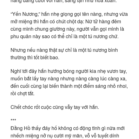
nàng đang cười với hắn, sáng lạn như hoa xuân.
“Yến Nương,” hắn nhẹ giọng gọi tên nàng, nhưng vừa
mở miệng thì hắn có chút chột dạ: Nữ tử hàng đêm
cùng mình chung giường này, người vẫn gọi mình là
phu quân này sao có thể chỉ là một tú nương chứ.
Nhưng nếu nàng thật sự chỉ là một tú nương bình
thường thì tốt biết bao.
Nghĩ tới đây hắn hướng bóng người kia nhẹ vươn tay,
muốn bắt lấy tay nàng nhưng nàng càng lúc càng xa,
đến cuối cùng lại biến thành một điểm sáng nhỏ nhoi,
rồi chợt tắt.
Chết chóc rốt cuộc cũng vẫy tay với hắn.
***
Đằng Hồ thấy đáy hố không có động tĩnh gì nữa mới
nhếch miệng nở nụ cười mỹ mãn, vỗ vỗ tuyết dính