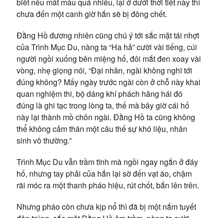
biết nếu mất máu quá nhiều, lại ở dưới thời tiết này thì
chưa đến một canh giờ hắn sẽ bị đông chết.
Đằng Hồ đương nhiên cũng chú ý tới sắc mặt tái nhợt
của Trình Mục Du, nàng ta “Ha hả” cười vài tiếng, cúi
người ngồi xuống bên miệng hố, đôi mắt đen xoay vài
vòng, nhẹ giọng nói, “Đại nhân, ngài không nghĩ tới
đúng không? Mấy ngày trước ngài còn ở chỗ này khai
quan nghiệm thi, bộ dáng khí phách hăng hái đó
đúng là ghi tạc trong lòng ta, thế mà bây giờ cái hố
này lại thành mồ chôn ngài. Đằng Hồ ta cũng không
thể không cảm thán một câu thế sự khó liệu, nhân
sinh vô thường.”
Trình Mục Du vẫn trầm tĩnh mà ngồi ngay ngắn ở đáy
hố, nhưng tay phải của hắn lại sờ đến vạt áo, chậm
rãi móc ra một thanh pháo hiệu, rút chốt, bắn lên trên.
Nhưng pháo còn chưa kịp nổ thì đã bị một nắm tuyết