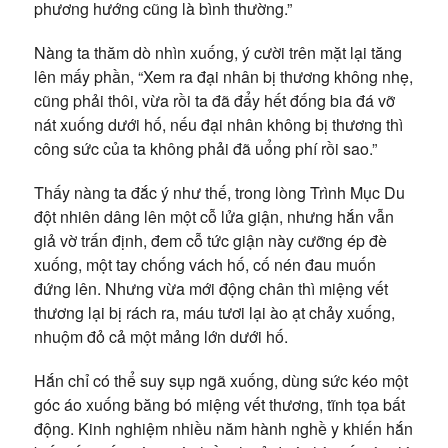
phương hướng cũng là bình thường.”
Nàng ta thăm dò nhìn xuống, ý cười trên mặt lại tăng
lên mấy phần, “Xem ra đại nhân bị thương không nhẹ,
cũng phải thôi, vừa rồi ta đã đẩy hết đống bia đá vỡ
nát xuống dưới hố, nếu đại nhân không bị thương thì
công sức của ta không phải đã uổng phí rồi sao.”
Thấy nàng ta đắc ý như thế, trong lòng Trình Mục Du
đột nhiên dâng lên một cỗ lửa giận, nhưng hắn vẫn
giả vờ trấn định, đem cỗ tức giận này cưỡng ép đè
xuống, một tay chống vách hố, cố nén đau muốn
đứng lên. Nhưng vừa mới động chân thì miệng vết
thương lại bị rách ra, máu tươi lại ào ạt chảy xuống,
nhuộm đỏ cả một mảng lớn dưới hố.
Hắn chỉ có thể suy sụp ngã xuống, dùng sức kéo một
góc áo xuống băng bó miệng vết thương, tĩnh tọa bất
động. Kinh nghiệm nhiều năm hành nghề y khiến hắn