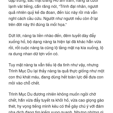
đập trúng, sắc mặt Đằng Hồ âm trầm, nàng ta cười
lạnh vài tiếng, cắn răng nói, “Trình đại nhân, ngươi
quả nhiên quỷ kế đa đoan, đến lúc này rồi mà vẫn
nghĩ cách cầu cứu. Người như ngươi nếu còn ở lại
trên đời này thì đúng là mối họa.”
Dứt lời, nàng ta liền nhào đến, đêm tuyết dày đẩy
xuống hố, bộ dạng nàng ta hiện tại đã khác hẳn vừa
rồi, rốt cuộc nàng ta cũng lộ tầng mặt nạ kia xuống, lộ
ra dung nhan dữ tợn vốn có.
Tuy mặt nàng ta vẫn tiếu lệ đa tình như vậy, nhưng
Trình Mục Du lại thấy nàng ta quả thực giống như một
con thú khát máu, đang dùng hết toàn lực để đưa con
mồi vào chỗ chết.
Trình Mục Du đương nhiên không muốn ngồi chờ
chết, hắn vừa đẩy tuyết ra khỏi hố, vừa cao giọng gào
thét, hy vọng tiếng mình kêu có thể gây chú ý với đám
nha dịch đang tìm kiếm xung quanh. Nhưng những gì