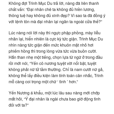
Không đợi Trình Mục Du trả lời, nàng đã liên thanh
chất vấn: “Đại nhân chê ta không đủ hiền lương,
thông tuệ hay không đủ xinh đẹp? Vì sao ta đã đồng ý
với lệnh tôn mà đại nhân lại ngăn ta ngoài cửa thế?”
Lúc nàng nói lời này thì ngực phập phồng, mày liễu
nhăn lại, hiển nhiên là cực kỳ tức giận. Trình Mục Du
nhìn nàng tức giận đến mức khuôn mặt nhỏ hơi
phiếm hồng thì trong lòng vừa tức vừa buồn cười.
Hắn than nhẹ một tiếng, chọn lựa từ ngữ ở trong đầu
rồi mới nói, “Yến cô nương tuyệt vời nổi bật, tuyệt
không phải nữ tử tầm thường. Chỉ là nam cưới nữ gả,
không thể lấy điều kiện làm tính toán cân nhắc, Trình
mỗ càng coi trọng một chữ ‘ tình ’ hơn.”
Yến Nương á khẩu, một lúc lâu sau nàng mới chớp
mắt hỏi, “Ý đại nhân là ngài chưa bao giờ động tình
đối với ta?”