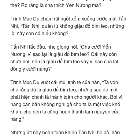
thế? Rõ ràng là cha thích Yến Nương mà?”
Trình Mục Du chậm rãi ngồi xổm xuống trước mặt Tấn
Nhi, “Tấn Nhi, quân tử không giậu đổ bìm leo, những
lời này con có hiểu không?”
Tấn Nhi lắc đầu, nhẹ giọng nói, “Cha cưới Yến
Nương, vì sao lại là giậu đổ bìm leo? Cái này còn
chưa nói, nếu là giậu đổ bìm leo vậy vì sao cha lại
đồng ý cưới nàng?”
Trình Mục Du vuốt cái mũi tinh tế của hắn, “Ta vốn
cho rằng đó là giậu đổ bìm leo, nhưng sau đó mới
phát hiện chính là thành toàn cho người khác. Bởi vì
nàng căn bản không nghĩ gả cho ta là một việc khó
khăn, cho nên ta cũng hoàn thành tâm nguyện của
nàng.”
Những lời này hoàn toàn khiến Tấn Nhi hồ đồ, hắn