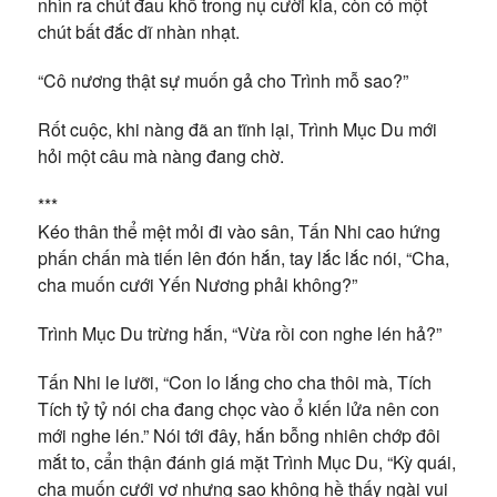
nhìn ra chút đau khổ trong nụ cười kia, còn có một
chút bất đắc dĩ nhàn nhạt.
“Cô nương thật sự muốn gả cho Trình mỗ sao?”
Rốt cuộc, khi nàng đã an tĩnh lại, Trình Mục Du mới
hỏi một câu mà nàng đang chờ.
***
Kéo thân thể mệt mỏi đi vào sân, Tấn Nhi cao hứng
phấn chấn mà tiến lên đón hắn, tay lắc lắc nói, “Cha,
cha muốn cưới Yến Nương phải không?”
Trình Mục Du trừng hắn, “Vừa rồi con nghe lén hả?”
Tấn Nhi le lưỡi, “Con lo lắng cho cha thôi mà, Tích
Tích tỷ tỷ nói cha đang chọc vào ổ kiến lửa nên con
mới nghe lén.” Nói tới đây, hắn bỗng nhiên chớp đôi
mắt to, cẩn thận đánh giá mặt Trình Mục Du, “Kỳ quái,
cha muốn cưới vợ nhưng sao không hề thấy ngài vui