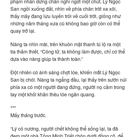
phạm nhân dừng chân nghỉ ngơi một chút. Lý Ngọc
San ngồi xuống đất, nhìn về phía chân trời xa xôi,
thấy mây đang lưu luyến trôi về cuối trời, giống như
những năm tháng xưa cũ không bao giờ còn có thể
quay trở lại.
Nàng ta nhìn mãi, trên khuôn mặt thanh tú lộ ra một
tia thảm thiết, “Công tử, ta không làm được, chỉ có thể
dựa vào nàng giúp ta thành toàn.”
Đột nhiên có ánh sáng chợt lóe, khiến mắt Lý Ngọc
San bị chói. Nàng ta ngẩng đầu, lại thấy trên sườn núi
phía xa có một người đang đứng, người nọ cầm trong
tay một khối khăn thêu lóe ngân quang.
***
Mấy tháng trước.
“Lý cô nương, người chết không thể sống lại, ta đã
đem một nhà Tống Minh Triết chôn dưới đồng cỏ, để