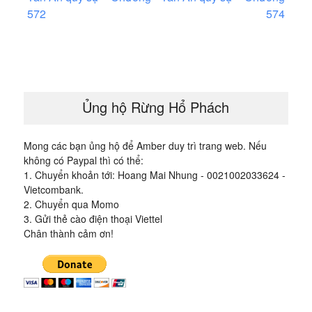
hướng
572
574
bài
viết
Ủng hộ Rừng Hổ Phách
Mong các bạn ủng hộ để Amber duy trì trang web. Nếu
không có Paypal thì có thể:
1. Chuyển khoản tới: Hoang Mai Nhung - 0021002033624 -
Vietcombank.
2. Chuyển qua Momo
3. Gửi thẻ cào điện thoại Viettel
Chân thành cảm ơn!