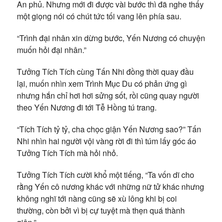
An phủ. Nhưng mới đi được vài bước thì đã nghe thấy
một giọng nói có chút tức tối vang lên phía sau.
“Trình đại nhân xin dừng bước, Yến Nương có chuyện
muốn hỏi đại nhân.”
Tưởng Tích Tích cùng Tấn Nhi đồng thời quay đầu
lại, muốn nhìn xem Trình Mục Du có phản ứng gì
nhưng hắn chỉ hơi hơi sửng sốt, rồi cũng quay người
theo Yến Nương đi tới Tễ Hồng tú trang.
“Tích Tích tỷ tỷ, cha chọc giận Yến Nương sao?” Tấn
Nhi nhìn hai người vội vàng rời đi thì túm lấy góc áo
Tưởng Tích Tích mà hỏi nhỏ.
Tưởng Tích Tích cười khổ một tiếng, “Ta vốn dĩ cho
rằng Yến cô nương khác với những nữ tử khác nhưng
không nghĩ tới nàng cũng sẽ xù lông khi bị coi
thường, còn bởi vì bị cự tuyệt mà thẹn quá thành