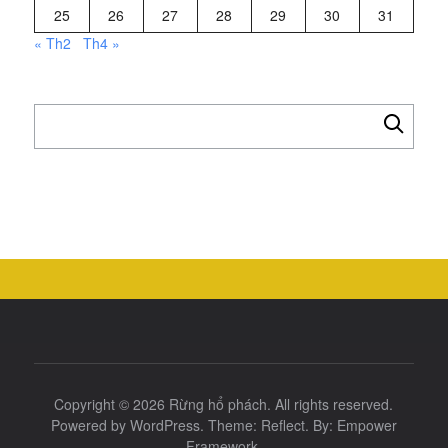
25
26
27
28
29
30
31
« Th2
Th4 »
Tìm
kiếm
cho:
Copyright © 2026
Rừng hổ phách
. All rights reserved.
Powered by
WordPress
. Theme:
Reflect
. By:
Empower
Framework
.