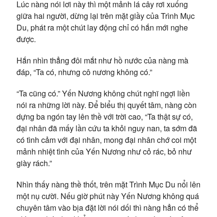
Lúc nàng nói lơi này thì một mảnh lá cây rơi xuống
giữa hai người, dừng lại trên mặt giầy của Trình Mục
Du, phát ra một chút lay động chỉ có hắn mới nghe
được.
Hắn nhìn thẳng đôi mắt như hồ nước của nàng mà
đáp, “Ta có, nhưng cô nương không có.”
“Ta cũng có.” Yến Nương không chút nghĩ ngợi liền
nói ra những lời này. Để biểu thị quyết tâm, nàng còn
dựng ba ngón tay lên thề với trời cao, “Ta thật sự có,
đại nhân đã mấy lần cứu ta khỏi nguy nan, ta sớm đã
có tình cảm với đại nhân, mong đại nhân chớ coi một
mảnh nhiệt tình của Yến Nương như cỏ rác, bỏ như
giày rách.”
Nhìn thấy nàng thề thốt, trên mặt Trình Mục Du nổi lên
một nụ cười. Nếu giờ phút này Yến Nương không quá
chuyên tâm vào bịa đặt lời nói dối thì nàng hẳn có thể