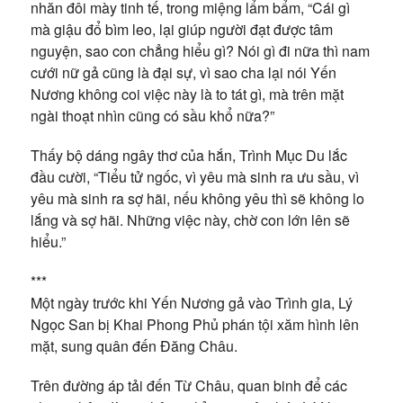
nhăn đôi mày tinh tế, trong miệng lẩm bẩm, “Cái gì
mà giậu đổ bìm leo, lại giúp người đạt được tâm
nguyện, sao con chẳng hiểu gì? Nói gì đi nữa thì nam
cưới nữ gả cũng là đại sự, vì sao cha lại nói Yến
Nương không coi việc này là to tát gì, mà trên mặt
ngài thoạt nhìn cũng có sầu khổ nữa?”
Thấy bộ dáng ngây thơ của hắn, Trình Mục Du lắc
đầu cười, “Tiểu tử ngốc, vì yêu mà sinh ra ưu sầu, vì
yêu mà sinh ra sợ hãi, nếu không yêu thì sẽ không lo
lắng và sợ hãi. Những việc này, chờ con lớn lên sẽ
hiểu.”
***
Một ngày trước khi Yến Nương gả vào Trình gia, Lý
Ngọc San bị Khai Phong Phủ phán tội xăm hình lên
mặt, sung quân đến Đăng Châu.
Trên đường áp tải đến Từ Châu, quan binh để các