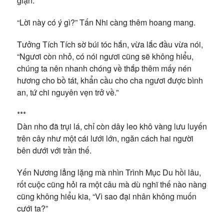
giận.”
“Lời này có ý gì?” Tấn Nhi càng thêm hoang mang.
Tưởng Tích Tích sờ búi tóc hắn, vừa lắc đầu vừa nói,
“Ngươi còn nhỏ, có nói ngươi cũng sẽ không hiểu,
chúng ta nên nhanh chóng về thắp thêm mấy nén
hương cho bồ tát, khẩn cầu cho cha ngươi được bình
an, tứ chi nguyên vẹn trở về.”
***
Dàn nho đã trụi lá, chỉ còn dây leo khô vàng lưu luyến
trên cây như một cái lưới lớn, ngăn cách hai người
bên dưới với trần thế.
Yến Nương lẳng lặng mà nhìn Trình Mục Du hồi lâu,
rốt cuộc cũng hỏi ra một câu mà dù nghĩ thế nào nàng
cũng không hiểu kia, “Vì sao đại nhân không muốn
cưới ta?”