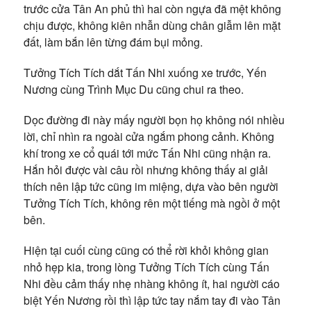
trước cửa Tân An phủ thì hai còn ngựa đã mệt không
chịu được, không kiên nhẫn dùng chân giẫm lên mặt
đất, làm bắn lên từng đám bụi mỏng.
Tưởng Tích Tích dắt Tấn Nhi xuống xe trước, Yến
Nương cùng Trình Mục Du cũng chui ra theo.
Dọc đường đi này mấy người bọn họ không nói nhiều
lời, chỉ nhìn ra ngoài cửa ngắm phong cảnh. Không
khí trong xe cổ quái tới mức Tấn Nhi cũng nhận ra.
Hắn hỏi được vài câu rồi nhưng không thấy ai giải
thích nên lập tức cũng im miệng, dựa vào bên người
Tưởng Tích Tích, không rên một tiếng mà ngồi ở một
bên.
Hiện tại cuối cùng cũng có thể rời khỏi không gian
nhỏ hẹp kia, trong lòng Tưởng Tích Tích cùng Tấn
Nhi đều cảm thấy nhẹ nhàng không ít, hai người cáo
biệt Yến Nương rồi thì lập tức tay nắm tay đi vào Tân