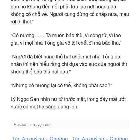
bọn họ không đến nỗi phải lưu lạc nơi hoang dã,
không có chỗ về. Ngươi cũng đừng cố chấp nữa, mau
rời đi thôi.”
“Cô nương…… Ta muốn báo thù, vì công tử, vì lão
gia, vì một nhà Tống gia vô tội chết đi mà báo thù.”
“Ngươi đã biết hung thủ hại chết một nhà Tống đại
nhân thì nên hiểu rằng chỉ dựa vào sức của ngươi thì
không thể báo thù nổi đâu.”
“Nhưng cô nương lại có thể, không phải sao?”
Lý Ngọc San nhìn nữ tử trước mặt, trong đáy mắt ướt
nước có một tia sáng dâng lên.
Posted in
Truyện edit
Điều
Tân An quỷ sự – Chương
Tân An quỷ sự – Chương