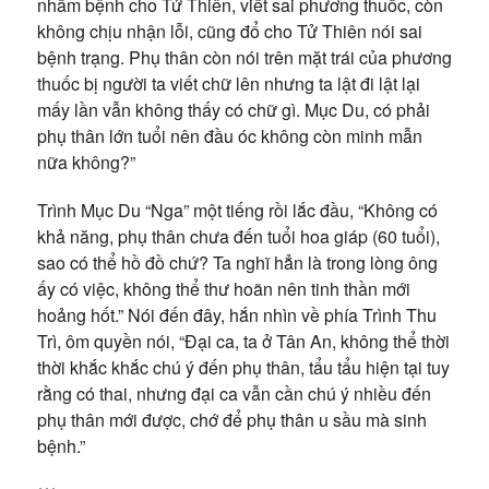
nhầm bệnh cho Tử Thiên, viết sai phương thuốc, còn
không chịu nhận lỗi, cũng đổ cho Tử Thiên nói sai
bệnh trạng. Phụ thân còn nói trên mặt trái của phương
thuốc bị người ta viết chữ lên nhưng ta lật đi lật lại
mấy lần vẫn không thấy có chữ gì. Mục Du, có phải
phụ thân lớn tuổi nên đầu óc không còn minh mẫn
nữa không?”
Trình Mục Du “Nga” một tiếng rồi lắc đầu, “Không có
khả năng, phụ thân chưa đến tuổi hoa giáp (60 tuổi),
sao có thể hồ đồ chứ? Ta nghĩ hẳn là trong lòng ông
ấy có việc, không thể thư hoãn nên tinh thần mới
hoảng hốt.” Nói đến đây, hắn nhìn về phía Trình Thu
Trì, ôm quyền nói, “Đại ca, ta ở Tân An, không thể thời
thời khắc khắc chú ý đến phụ thân, tẩu tẩu hiện tại tuy
rằng có thai, nhưng đại ca vẫn cần chú ý nhiều đến
phụ thân mới được, chớ để phụ thân u sầu mà sinh
bệnh.”