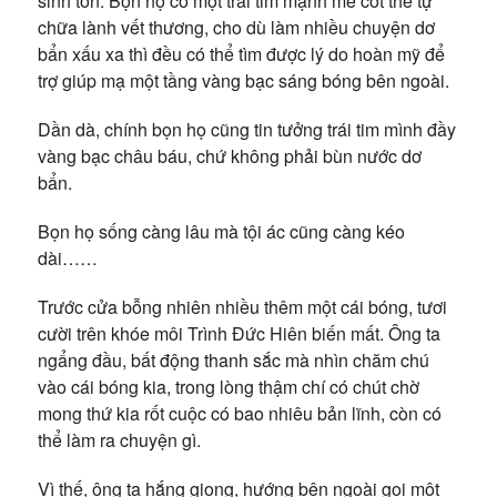
sinh tồn. Bọn họ có một trái tim mạnh mẽ cót thể tự
chữa lành vết thương, cho dù làm nhiều chuyện dơ
bẩn xấu xa thì đều có thể tìm được lý do hoàn mỹ để
trợ giúp mạ một tầng vàng bạc sáng bóng bên ngoài.
Dần dà, chính bọn họ cũng tin tưởng trái tim mình đầy
vàng bạc châu báu, chứ không phải bùn nước dơ
bẩn.
Bọn họ sống càng lâu mà tội ác cũng càng kéo
dài……
Trước cửa bỗng nhiên nhiều thêm một cái bóng, tươi
cười trên khóe môi Trình Đức Hiên biến mất. Ông ta
ngẩng đầu, bất động thanh sắc mà nhìn chăm chú
vào cái bóng kia, trong lòng thậm chí có chút chờ
mong thứ kia rốt cuộc có bao nhiêu bản lĩnh, còn có
thể làm ra chuyện gì.
Vì thế, ông ta hắng giọng, hướng bên ngoài gọi một