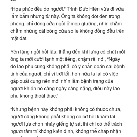
***
“Họa phúc đều do người.” Trình Đức Hiên vừa đi vừa
lẩm bẩm những từ này. Ông ta không đốt đèn trong
phòng, chỉ đóng cửa ngồi ở mép giường, nhìn chằm
chằm những cái bóng cửa so le không đồng đều trên
mặt đất.
Yên lặng ngồi hồi lâu, thẳng đến khi lưng có chút mỏi
ông ta mới cười lạnh một tiếng, chậm rãi nói, “Ngày
đó lão phu cũng không phải cố ý chẩn đoán sai bệnh
tình của ngươi, chỉ vì trời tối, hơn nữa ta lại có việc
gấp xuất cung nên mới nhìn lầm bệnh trạng của
ngươi khiến nó càng ngày càng nặng, điều này lão
phu không thoái thác.”
“Nhưng bệnh này không phải không có thuốc chữa,
ngươi cũng không phải không có cơ hội khám lại,
ngươi lựa chọn nhảy giếng tự sát thì chỉ có thể trách
ngươi tâm trí không kiên định, không thể chấp nhận