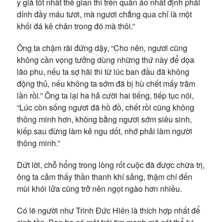
y giả tốt nhất thế gian thì trên quần áo nhất định phải
dính đầy máu tươi, mà ngươi chẳng qua chỉ là một
khối đá kê chân trong đó mà thôi.”
Ông ta chậm rãi đứng dậy, “Cho nên, ngươi cũng
không cần vọng tưởng dùng những thứ này để dọa
lão phu, nếu ta sợ hãi thì từ lúc ban đầu đã không
động thủ, nếu không ta sớm đã bị hù chết mấy trăm
lần rồi.” Ông ta lại ha hả cười hai tiếng, tiếp tục nói,
“Lúc còn sống ngươi đã hồ đồ, chết rồi cũng không
thông minh hơn, không bằng ngươi sớm siêu sinh,
kiếp sau đừng làm kẻ ngu dốt, nhớ phải làm người
thông minh.”
Dứt lời, chỗ hổng trong lòng rốt cuộc đã được chữa trị,
ông ta cảm thấy thần thanh khí sảng, thậm chí đến
mùi khói lửa cũng trở nên ngọt ngào hơn nhiều.
Có lẽ người như Trình Đức Hiên là thích hợp nhất để