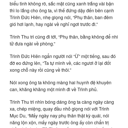
biểu tình không rõ, sắc mặt cũng xanh trắng vài bận
thì lo lắng cho ông ta, vì thế đứng dậy đến bên cạnh
Trình Đức Hiên, nhẹ giọng nói, “Phụ thân, ban đêm
gió hơi lạnh, hay ngài về nghỉ ngơi trước đi.”
Trình Thu trì cũng đi tới, “Phụ thân, bằng không để nhi
tử đưa ngài về phòng.”
Trình Đức Hiên ngẩn người nói “Ừ” một tiếng, sau đó
đỡ eo đứng lên, “Ta tự mình về, các ngươi ở lại đốt
xong chỗ này rồi cũng về thôi.”
Nói xong ông ta không màng hai huynh đệ khuyên
can, khăng khăng một mình đi về Trình phủ.
Trình Thu trì nhìn bóng dáng ông ta càng ngày càng
xa, chép miệng, quay đầu nhỏ giọng nói với Trình
Mục Du, “Mấy ngày nay phụ thân thật kỳ quái, nói
năng lộn xộn, mấy ngày trước ông ấy còn chẩn trị