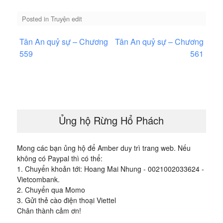
Posted in
Truyện edit
Điều
Tân An quỷ sự – Chương
Tân An quỷ sự – Chương
hướng
559
561
bài
viết
Ủng hộ Rừng Hổ Phách
Mong các bạn ủng hộ để Amber duy trì trang web. Nếu
không có Paypal thì có thể:
1. Chuyển khoản tới: Hoang Mai Nhung - 0021002033624 -
Vietcombank.
2. Chuyển qua Momo
3. Gửi thẻ cào điện thoại Viettel
Chân thành cảm ơn!