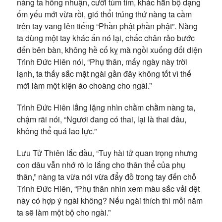
nàng ta hồng nhuận, cười tủm tỉm, khác hẳn bộ dạng
ốm yếu mới vừa rồi, gió thổi trúng thứ nàng ta cầm
trên tay vang lên tiếng “Phần phật phần phật”. Nàng
ta dùng một tay khác ấn nó lại, chấc chân rảo bước
đến bên bàn, không hề cố kỵ mà ngồi xuống đối diện
Trình Đức Hiên nói, “Phụ thân, mấy ngày này trời
lạnh, ta thấy sắc mặt ngài gần đây không tốt vì thế
mới làm một kiện áo choàng cho ngài.”
Trình Đức Hiên lẳng lặng nhìn chằm chằm nàng ta,
chậm rãi nói, “Ngươi đang có thai, lại là thai đâu,
không thể quá lao lực.”
Lưu Tử Thiên lắc đầu, “Tuy hài tử quan trọng nhưng
con dâu vẫn nhớ rõ lo lắng cho thân thể của phụ
thân,” nàng ta vừa nói vừa đẩy đồ trong tay đến chỗ
Trình Đức Hiên, “Phụ thân nhìn xem màu sắc vải dệt
này có hợp ý ngài không? Nếu ngài thích thì mỗi năm
ta sẽ làm một bộ cho ngài.”