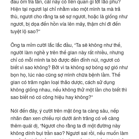
đau ốm tra tấn, cái này có liên quan gì tới lão phu?
Hiện tại ngươi lại chỉ nhằm vào một mình ta mà trả
thù, ngươi cho rằng ta sẽ sợ ngươi, hoặc là giống như
ngươi, bị dọa đến hồn vía lên mây, thậm chí đi đến
tuyệt lộ sao?”
Ông ta mỉm cười lắc lắc đầu, “Ta sẽ không như thế,
người làm nghề y trên thế gian này rất nhiều, nhưng
chỉ có mỗi mình ta bò được đến đỉnh núi, ngươi có
biết vì sao không? Bởi vì ta không sợ bóng sợ gió như
bọn họ, lúc nào cũng sợ mình chữa bệnh lầm. Thế
gian có trăm ngàn loại thảo dược, cách sử dụng
không giống nhau, nếu không thử một lần cho biết thì
sao biết nó có công hiệu hay không?”
Nói đến đây, ý cười trên mặt ông ta càng sâu, nếp
nhăn đan xen chiếu rọi dưới ánh trăng có vẻ càng
thêm quái dị, “Ngươi cho rằng ta đi một đường này
không dính bụi trần sao? Ngươi sai rồi, nếu muốn làm