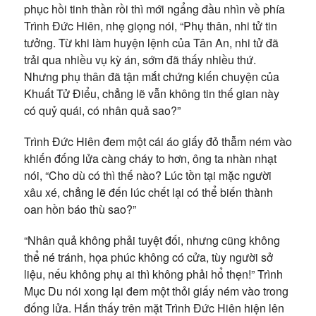
phục hồi tinh thần rồi thì mới ngẩng đầu nhìn về phía
Trình Đức Hiên, nhẹ giọng nói, “Phụ thân, nhi tử tin
tưởng. Từ khi làm huyện lệnh của Tân An, nhi tử đã
trải qua nhiều vụ kỳ án, sớm đã thấy nhiều thứ.
Nhưng phụ thân đã tận mắt chứng kiến chuyện của
Khuất Tử Điểu, chẳng lẽ vẫn không tin thế gian này
có quỷ quái, có nhân quả sao?”
Trình Đức Hiên đem một cái áo giấy đỏ thẫm ném vào
khiến đống lửa càng cháy to hơn, ông ta nhàn nhạt
nói, “Cho dù có thì thế nào? Lúc tồn tại mặc người
xâu xé, chẳng lẽ đến lúc chết lại có thể biến thành
oan hồn báo thù sao?”
“Nhân quả không phải tuyệt đối, nhưng cũng không
thể né tránh, họa phúc không có cửa, tùy người sở
liệu, nếu không phụ ai thì không phải hổ thẹn!” Trình
Mục Du nói xong lại đem một thỏi giấy ném vào trong
đống lửa. Hắn thấy trên mặt Trình Đức Hiên hiện lên