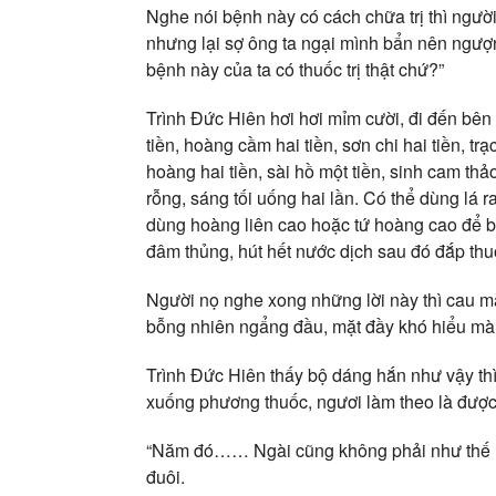
Nghe nói bệnh này có cách chữa trị thì ngườ
nhưng lại sợ ông ta ngại mình bẩn nên ngượn
bệnh này của ta có thuốc trị thật chứ?”
Trình Đức Hiên hơi hơi mỉm cười, đi đến bê
tiền, hoàng cầm hai tiền, sơn chi hai tiền, tr
hoàng hai tiền, sài hồ một tiền, sinh cam thảo
rỗng, sáng tối uống hai lần. Có thể dùng lá 
dùng hoàng liên cao hoặc tứ hoàng cao để 
đâm thủng, hút hết nước dịch sau đó đắp thu
Người nọ nghe xong những lời này thì cau mà
bỗng nhiên ngẩng đầu, mặt đầy khó hiểu mà 
Trình Đức Hiên thấy bộ dáng hắn như vậy thì
xuống phương thuốc, ngươi làm theo là được
“Năm đó…… Ngài cũng không phải như thế n
đuôi.