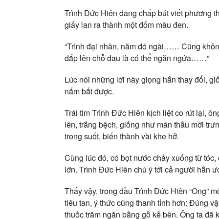
Trình Đức Hiên đang chấp bút viết phương thu
giấy lan ra thành một đốm màu đen.
“Trình đại nhân, năm đó ngài…… Cũng không 
đắp lên chỗ đau là có thể ngăn ngứa……”
Lúc nói những lời này giọng hắn thay đổi, gi
nắm bắt được.
Trái tim Trình Đức Hiên kịch liệt co rút lại,
lên, trắng bệch, giống như màn thầu mới tr
trong suốt, biến thành vài khe hở.
Cùng lúc đó, có bọt nước chảy xuống từ tóc, 
lớn. Trình Đức Hiên chú ý tới cả người hắn ư
Thấy vậy, trong đầu Trình Đức Hiên “Ong” mộ
tiêu tan, ý thức cũng thanh tỉnh hơn: Đúng v
thuốc trăm ngăn bằng gỗ kế bên. Ông ta đã 