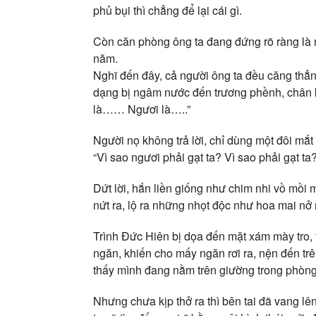
phủ bụi thì chẳng để lại cái gì.
Còn căn phòng ông ta đang đứng rõ ràng là n
năm.
Nghĩ đến đây, cả người ông ta đều căng thẳn
dạng bị ngâm nước đến trương phềnh, chân k
là…… Ngươi là…..”
Người nọ không trả lời, chỉ dùng một đôi mắt
“Vì sao ngươi phải gạt ta? Vì sao phải gạt ta
Dứt lời, hắn liền giống như chim nhi vồ mồi
nứt ra, lộ ra những nhọt độc như hoa mai nở r
Trình Đức Hiên bị dọa đến mặt xám mày tro, t
ngăn, khiến cho mấy ngăn rơi ra, nện đến trê
thấy mình đang nằm trên giường trong phòng
Nhưng chưa kịp thở ra thì bên tai đã vang lên