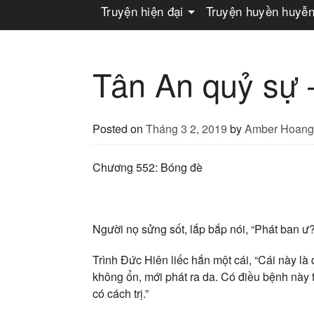
Truyện hiện đại
Truyện huyền huyễ
Tân An quỷ sự
Posted on
Tháng 3 2, 2019
by
Amber Hoang
Chương 552: Bóng đè
Người nọ sửng sốt, lắp bắp nói, “Phát ban 
Trình Đức Hiên liếc hắn một cái, “Cái này l
không ổn, mới phát ra da. Có điều bệnh này t
có cách trị.”