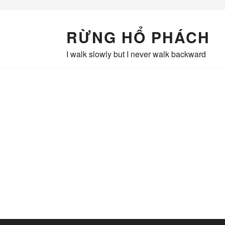
Skip
to
content
RỪNG HỔ PHÁCH
I walk slowly but I never walk backward