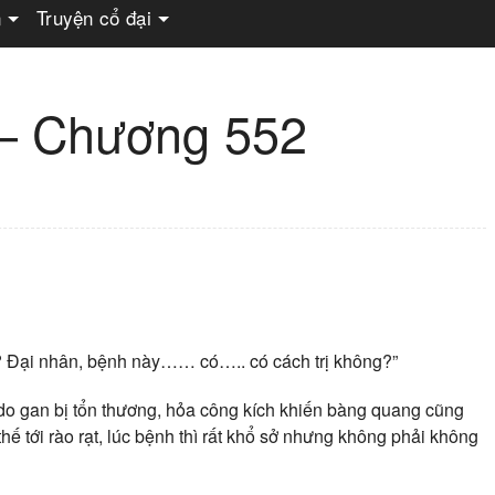
n
Truyện cổ đại
 – Chương 552
ư? Đại nhân, bệnh này…… có….. có cách trị không?”
à do gan bị tổn thương, hỏa công kích khiến bàng quang cũng
hế tới rào rạt, lúc bệnh thì rất khổ sở nhưng không phải không