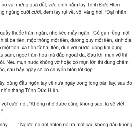
i nọ vui mừng quá đỗi, vừa định nắm tay Trình Đức Hiên
g ngùng cười cười, đem tay rụt về, vội vàng hỏi, “Đại nhân,
n quầy thuốc trăm ngăn, nhẹ kéo mấy ngăn, “Cỏ gan rồng một
ạch tả ba tiền, mộc thông một tiền, đương quy một tiền, sinh địa
 một tiền, xa tiền tử hai tiền, đun với nước, uống khi bụng
rau sam, ngọc trâm hoa mà đắp ngoài da. Sau khi mụn vỡ thì
bôi. Nếu mụn nước không vỡ hoặc có mụn lớn thì dùng châm
ốc, sau bảy ngày sẽ có chuyển biến tốt đẹp.”
y, dùng đầu ngón tay vẽ nửa ngày trong lòng bàn tay, sau đó
nhìn thẳng Trình Đức Hiên.
 vội cười nói, “Không nhớ được cũng không sao, ta sẽ viết
.”
ày……” Người nọ đột nhiên nói ra một câu không đầu không