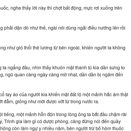
ốc, nghe thấy lời này thì chợt bất động, mực rơi xuống trên
phải dặn dò như thế, ngài nói dùng ngải điều nướng lên rồi
ống như gió thổi thê lương từ bên ngoài, khiến người ta không
 ông ta ngẩng đầu, nhìn thấy khuôn mặt thanh tú kia dần sưng to
ưng, ngũ quan càng ngày càng mờ nhạt, dần dần bị ngâm đến
cổ tay áo của người kia khiến mặt đất lộ một mảnh hắc ám thật
ớt đẫm, giống như mới được vớt từ trong nước ra.
t tiếng, một mảnh hỗn độn trong lòng ông ta bắt đầu chậm rãi
ậy, Trình gia làm gì có dược phòng, càng đừng nói đến quầy
không còn làm ngự y nhiều năm, bên người trừ bỏ hòm thuốc