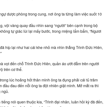
gự dược phòng trong cung, nơi ông ta từng làm việc suốt 10
g, vội vàng quay đầu nhìn sang “người” bên cạnh trong bộ
hông tự giác lùi lại mấy bước, trong miệng lẩm bẩm, “Ngươi
 đã híp lại như hai cái khe nhỏ mà nhìn thẳng Trình Đức Hiên,
?”
 mà vọt đến chỗ Trình Đức Hiên, quần áo ướt đẫm trên người
ộ trên cơ thể.
rong lúc hoảng hốt thân mình ông ta đụng phải cái tủ trăm
n đầu đau đến nỗi ông ta đột nhiên giật mình. Mở mắt ra thì
 ngủ.
 tiếng nói quen thuộc kia, “Trình đại nhân, luân hồi kỳ đã đến,