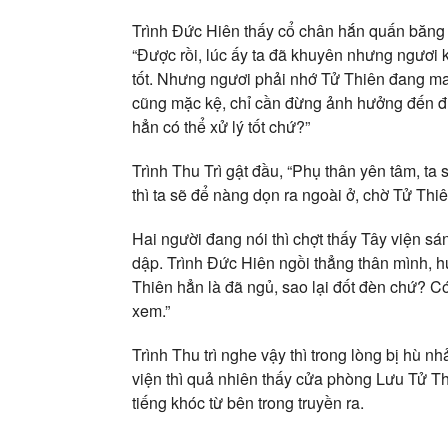
Trình Đức Hiên thấy cổ chân hắn quấn băng g
“Được rồi, lúc ấy ta đã khuyên nhưng ngươi 
tốt. Nhưng ngươi phải nhớ Tử Thiên đang ma
cũng mặc kệ, chỉ cần đừng ảnh hưởng đến đứ
hẳn có thể xử lý tốt chứ?”
Trình Thu Trì gật đầu, “Phụ thân yên tâm, ta
thì ta sẽ để nàng dọn ra ngoài ở, chờ Tử Thi
Hai người đang nói thì chợt thấy Tây viện s
dập. Trình Đức Hiên ngồi thẳng thân mình, h
Thiên hẳn là đã ngủ, sao lại đốt đèn chứ? C
xem.”
Trình Thu trì nghe vậy thì trong lòng bị hù n
viện thì quả nhiên thấy cửa phòng Lưu Tử T
tiếng khóc từ bên trong truyền ra.