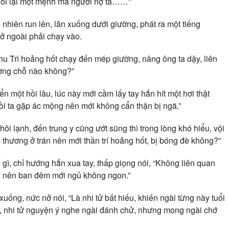
 đòi lại một mệnh mà ngươi nợ ta……”
nhiên run lên, lăn xuống dưới giường, phát ra một tiếng
 ở ngoài phải chạy vào.
hu Trì hoảng hốt chạy đến mép giường, nâng ông ta dậy, liên
ương chỗ nào không?”
 một hồi lâu, lúc này mới cầm lấy tay hắn hít một hơi thật
 rồi ta gặp ác mộng nên mới không cẩn thận bị ngã.”
ôi lạnh, đến trung y cũng ướt sũng thì trong lòng khó hiểu, vội
 thương ở trán nên mới thần trí hoảng hốt, bị bóng đè không?”
ì, chỉ hướng hắn xua tay, thấp giọng nói, “Không liên quan
ỏi nên ban đêm mới ngủ không ngon.”
uống, nức nở nói, “Là nhi tử bất hiếu, khiến ngài từng này tuổi
ân, nhi tử nguyện ý nghe ngài đánh chử, nhưng mong ngài chớ