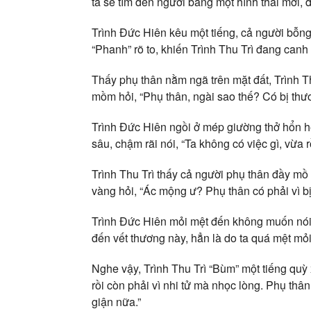
ta sẽ tìm đến ngươi bằng một hình thái mới,
Trình Đức Hiên kêu một tiếng, cả người bỗng 
“Phanh” rõ to, khiến Trình Thu Trì đang canh
Thấy phụ thân nằm ngã trên mặt đất, Trình T
mồm hỏi, “Phụ thân, ngài sao thế? Có bị th
Trình Đức Hiên ngồi ở mép giường thở hổn hển
sâu, chậm rãi nói, “Ta không có việc gì, vừa
Trình Thu Trì thấy cả người phụ thân đầy mồ h
vàng hỏi, “Ác mộng ư? Phụ thân có phải vì bị
Trình Đức Hiên mỏi mệt đến không muốn nói g
đến vết thương này, hẳn là do ta quá mệt m
Nghe vậy, Trình Thu Trì “Bùm” một tiếng quỳ x
rồi còn phải vì nhi tử mà nhọc lòng. Phụ th
giận nữa.”