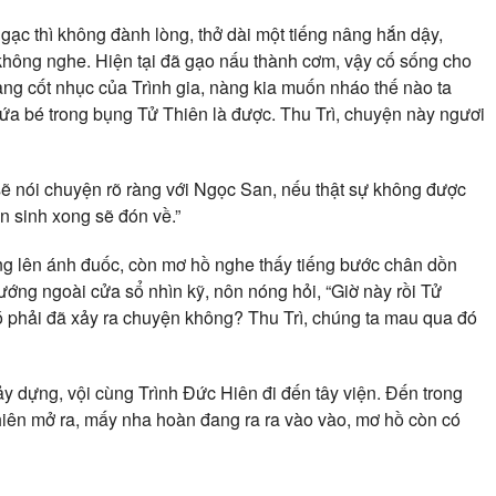
ạc thì không đành lòng, thở dài một tiếng nâng hắn dậy,
không nghe. Hiện tại đã gạo nấu thành cơm, vậy cố sống cho
ng cốt nhục của Trình gia, nàng kia muốn nháo thế nào ta
a bé trong bụng Tử Thiên là được. Thu Trì, chuyện này ngươi
 sẽ nói chuyện rõ ràng với Ngọc San, nếu thật sự không được
ên sinh xong sẽ đón về.”
áng lên ánh đuốc, còn mơ hồ nghe thấy tiếng bước chân dồn
ướng ngoài cửa sổ nhìn kỹ, nôn nóng hỏi, “Giờ này rồi Tử
ó phải đã xảy ra chuyện không? Thu Trì, chúng ta mau qua đó
hảy dựng, vội cùng Trình Đức Hiên đi đến tây viện. Đến trong
hiên mở ra, mấy nha hoàn đang ra ra vào vào, mơ hồ còn có