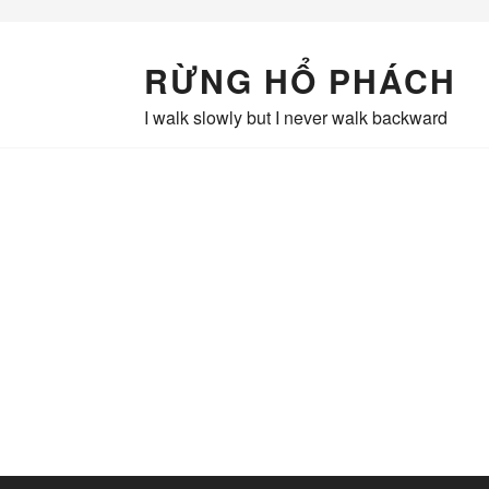
Skip
to
content
RỪNG HỔ PHÁCH
I walk slowly but I never walk backward