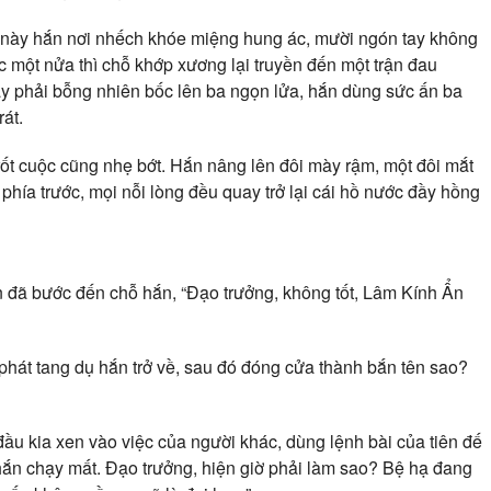
 này hắn nơi nhếch khóe miệng hung ác, mười ngón tay không
 một nửa thì chỗ khớp xương lại truyền đến một trận đau
ay phải bỗng nhiên bốc lên ba ngọn lửa, hắn dùng sức ấn ba
át.
i rốt cuộc cũng nhẹ bớt. Hắn nâng lên đôi mày rậm, một đôi mắt
hía trước, mọi nỗi lòng đều quay trở lại cái hồ nước đầy hồng
 đã bước đến chỗ hắn, “Đạo trưởng, không tốt, Lâm Kính Ẩn
hát tang dụ hắn trở về, sau đó đóng cửa thành bắn tên sao?
u kia xen vào việc của người khác, dùng lệnh bài của tiên đế
ắn chạy mất. Đạo trưởng, hiện giờ phải làm sao? Bệ hạ đang