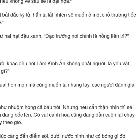
 nếu không về sau sẽ là đại họa.”
t bất đắc kỳ tử, hắn ta tất nhiên sẽ muốn ở một chỗ thương tiếc
.”
ai hạt đậu xanh, “Đạo trưởng nói chính là hồng liên trì?”
i khác đều nói Lâm Kính Ẩn không phải người, là yêu vật,
 gì?”
 quái hèn mọn mà cũng muốn ta nhúng tay, các ngươi đánh giá
hư nhuộm hồng cả bầu trời. Nhưng nếu cẩn thận nhìn thì sẽ
g đang bốc lên. Có vài cánh hoa cũng đang dần cuộn lại cháy
 theo gió.
lúc càng đến điểm sôi, dưới nước hình như có bóng gì đó