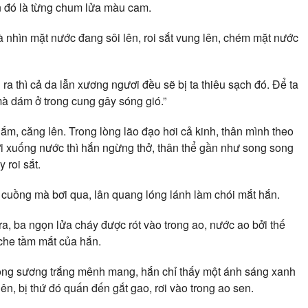
ện đó là từng chum lửa màu cam.
 nhìn mặt nước đang sôi lên, roi sắt vung lên, chém mặt nước
ra thì cả da lẫn xương ngươi đều sẽ bị ta thiêu sạch đó. Để ta
mà dám ở trong cung gây sóng gió.”
 nắm, căng lên. Trong lòng lão đạo hơi cả kinh, thân mình theo
rơi xuống nước thì hắn ngừng thở, thân thể gần như song song
 roi sắt.
y cuồng mà bơi qua, lân quang lóng lánh làm chói mắt hắn.
ra, ba ngọn lửa cháy được rót vào trong ao, nước ao bởi thế
 che tầm mắt của hắn.
trong sương trắng mênh mang, hắn chỉ thấy một ánh sáng xanh
ên, bị thứ đó quấn đến gắt gao, rơi vào trong ao sen.