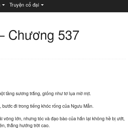
n
Truyện cổ đại
 – Chương 537
một tầng sương trắng, giống như tơ lụa mờ mịt.
áo, bước đi trong tiếng khóc rống của Ngưu Mẫn.
i võng lớn, nhưng tóc và đạo bào của hắn lại không hề bị ướt,
ên, thẳng hướng trời cao.