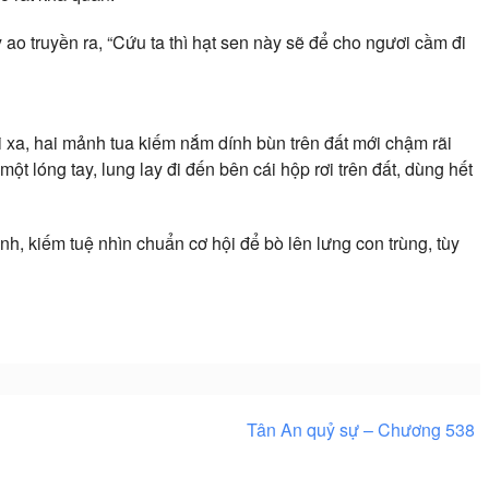
 ao truyền ra, “Cứu ta thì hạt sen này sẽ để cho ngươi cầm đi
i xa, hai mảnh tua kiếm nắm dính bùn trên đất mới chậm rãi
t lóng tay, lung lay đi đến bên cái hộp rơi trên đất, dùng hết
h, kiếm tuệ nhìn chuẩn cơ hội để bò lên lưng con trùng, tùy
Tân An quỷ sự – Chương 538