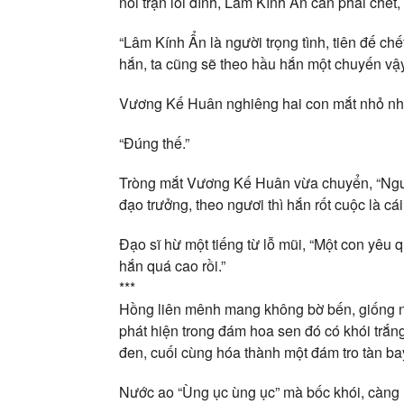
nổi trận lôi đình, Lâm Kính Ẩn cần phải chết,
“Lâm Kính Ẩn là người trọng tình, tiên đế chế
hắn, ta cũng sẽ theo hầu hắn một chuyến vậy
Vương Kế Huân nghiêng hai con mắt nhỏ như h
“Đúng thế.”
Tròng mắt Vương Kế Huân vừa chuyển, “Ngườ
đạo trưởng, theo ngươi thì hắn rốt cuộc là cái
Đạo sĩ hừ một tiếng từ lỗ mũi, “Một con yêu
hắn quá cao rồi.”
***
Hồng liên mênh mang không bờ bến, giống n
phát hiện trong đám hoa sen đó có khói trắn
đen, cuối cùng hóa thành một đám tro tàn bay
Nước ao “Ùng ục ùng ục” mà bốc khói, càng 