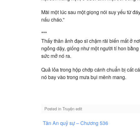
Mãi một lúc sau một giọng nói suy yếu từ đáy
nấu cháo.”
***
Thấy thân ảnh đạo sĩ chậm rãi biến mất ở nơ
ngỏng dậy, giống như một người tí hon bằng mộ
sức mở nó ra.
Quả lỏa trong hộp chớp cánh chuẩn bị cất cán
nó bay vào trong mưa bụi mênh mang.
Posted in
Truyện edit
Điều
Tân An quỷ sự – Chương 536
hướng