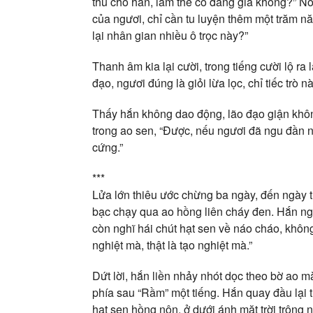
thù cho hắn, làm thế có đáng giá không?” Nói
của ngươi, chỉ cần tu luyện thêm một trăm nă
lại nhân gian nhiều ô trọc này?”
Thanh âm kia lại cười, trong tiếng cười lộ r
đạo, ngươi đúng là giỏi lừa lọc, chỉ tiếc trò 
Thấy hắn không dao động, lão đạo giận khôn
trong ao sen, “Được, nếu ngươi đã ngu đần 
cứng.”
***
Lửa lớn thiêu ước chừng ba ngày, đến ngày th
bạc chạy qua ao hồng liên cháy đen. Hắn ngồi
còn nghĩ hái chút hạt sen về náo cháo, không
nghiệt mà, thật là tạo nghiệt mà.”
Dứt lời, hắn liền nhảy nhót dọc theo bờ ao m
phía sau “Rầm” một tiếng. Hắn quay đầu lại t
hạt sen hồng nộn, ở dưới ánh mặt trời trông n