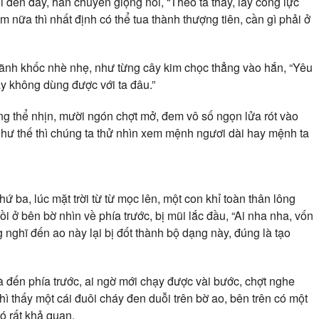
 đến đây, hắn chuyển giọng nói, “Theo ta thấy, lấy công lực
m nữa thì nhất định có thể tua thành thượng tiên, cần gì phải ở
a lãnh khốc nhè nhẹ, như từng cây kim chọc thẳng vào hắn, “Yêu
này không dùng được với ta đâu.”
g thể nhịn, mười ngón chợt mở, đem vô số ngọn lửa rót vào
như thế thì chúng ta thử nhìn xem mệnh ngươi dài hay mệnh ta
ứ ba, lúc mặt trời từ từ mọc lên, một con khỉ toàn thân lông
 ở bên bờ nhìn về phía trước, bị mũi lắc đầu, “Ai nha nha, vốn
 nghĩ đến ao này lại bị đốt thành bộ dạng này, đúng là tạo
à đến phía trước, ai ngờ mới chạy được vài bước, chợt nghe
hì thấy một cái đuôi cháy đen duỗi trên bờ ao, bên trên có một
ó rất khả quan.