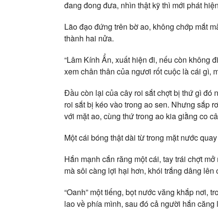
đang đong đưa, nhìn thật kỹ thì mới phát hi
Lão đạo đứng trên bờ ao, không chớp mắt mà
thành hai nửa.
“Lâm Kính Ẩn, xuất hiện đi, nếu còn không đi 
xem chân thân của ngươi rốt cuộc là cái gì, 
Đầu còn lại của cây roi sắt chợt bị thứ gì đó
roi sắt bị kéo vào trong ao sen. Nhưng sắp 
với mặt ao, cùng thứ trong ao kia giằng co cây
Một cái bóng thật dài từ trong mặt nước qua
Hắn mạnh cắn răng một cái, tay trái chợt mở 
mà sôi càng lợi hại hơn, khói trắng dâng lên
“Oanh” một tiếng, bọt nước văng khắp nơi, 
lao về phía mình, sau đó cả người hắn căng l