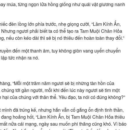
bay múa, từng ngọn lửa hồng giống như quái vật giương nanh
iếc đèn lồng lớn phía trước, nhẹ giọng cười, “Lâm Kính Ẩn,
? Nhưng ngươi phải biết ta có thể tạo ra Tam Muội Chân Hỏa
ng, nếu còn kéo dài thì sẽ bị nó thiêu đến hoàn toàn thay đổi.”
truyền đến một thanh âm, tuy không giòn vang uyển chuyển
ập tức nhận ra nó.
nhàng, “Mỗi một trăm năm ngươi sẽ bị những tàn hồn của
chúng tới gần người, mỗi khi đến lúc này ngươi sẽ tìm một
ổn hại của chúng với thân thể. Yêu đạo, ta nói có đúng không?”
ết mình đã trúng kế, nhưng hắn vẫn cố gắng ổn định tinh thần,
h đang hoảng hốt, “Lâm Kính Ẩn, bị Tam Muội Chân Hỏa thiêu
 mất nửa cái mạng, ngày sau muốn phi thăng cũng khó. Vì báo