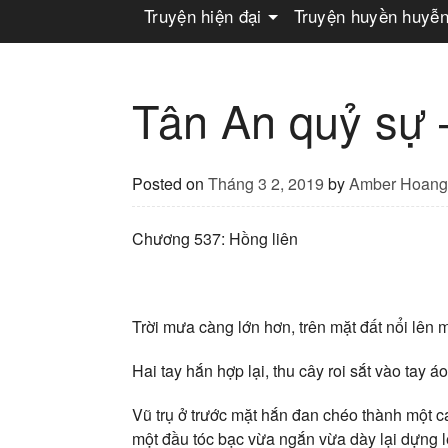
Truyện hiện đại
Truyện huyền huyễ
Tân An quỷ sự
Posted on
Tháng 3 2, 2019
by
Amber Hoang
Chương 537: Hồng liên
Trời mưa càng lớn hơn, trên mặt đất nổi lên 
Hai tay hắn hợp lại, thu cây roi sắt vào tay 
Vũ trụ ở trước mặt hắn đan chéo thành một cá
một đầu tóc bạc vừa ngắn vừa dày lại dựng l