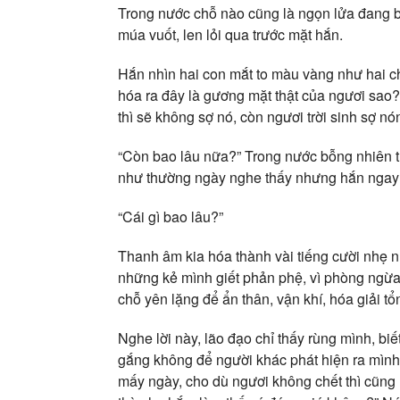
Trong nước chỗ nào cũng là ngọn lửa đang 
múa vuốt, len lỏi qua trước mặt hắn.
Hắn nhìn hai con mắt to màu vàng như hai ch
hóa ra đây là gương mặt thật của ngươi sao
thì sẽ không sợ nó, còn ngươi trời sinh sợ nó
“Còn bao lâu nữa?” Trong nước bỗng nhiên 
như thường ngày nghe thấy nhưng hắn ngay l
“Cái gì bao lâu?”
Thanh âm kia hóa thành vài tiếng cười nhẹ 
những kẻ mình giết phản phệ, vì phòng ngừa 
chỗ yên lặng để ẩn thân, vận khí, hóa giải t
Nghe lời này, lão đạo chỉ thấy rùng mình, bi
gắng không để người khác phát hiện ra mìn
mấy ngày, cho dù ngươi không chết thì cũng