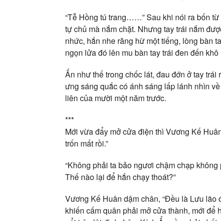
“Tễ Hồng tú trang……” Sau khi nói ra bốn từ
tự chủ mà nắm chặt. Nhưng tay trái nắm được
nhức, hắn nhe răng hừ một tiếng, lòng bàn t
ngọn lửa đó lên mu bàn tay trái đen đến khô r
Ấn như thế trong chốc lát, đau đớn ở tay trá
ưng sáng quắc có ánh sáng lấp lánh nhìn về p
liên của mười một năm trước.
***
Mới vừa đẩy mở cửa điện thì Vương Kế Huân
trốn mất rồi.”
“Không phải ta bảo ngươi chậm chạp không p
Thế nào lại để hắn chạy thoát?”
Vương Kế Huân dậm chân, “Đều là Lưu lão đầ
khiến cấm quân phải mở cửa thành, mới để h