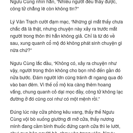
Ngưu Cùng nhìn hắn, “Nhiều người đều thấy được,
công tử chẳng lẽ còn không tin?”
Lý Vân Trạch cười đạm mạc, “Những gì mắt thấy chưa
chắc đã là thật, nhưng chuyện này xảy ra trước mắt
người trong thôn thì hẳn không giả. Chỉ là từ đó về
sau, xung quanh cổ mộ đó không phát sinh chuyện gì
nữa chứ?”
Ngưu Cùng lắc đầu, “Không có, xảy ra chuyện như
vậy, người trong thôn không cho bọn nhỏ đến gần đó
nửa bước. Đám người lớn cũng tránh đi ngang qua đó
vào ban đêm. Vì thế cổ mộ kia càng thêm hoang
vắng, chung quanh cỏ dại mọc đầy, công tử không lạc
đường ở đó cũng coi như có một mệnh rồi.”
Đúng lúc này cửa phòng kêu vang, thấy thế Ngưu
Cùng vội bò xuống giường đi mở cửa, thấy nương
mình đang cầm bình thuốc đứng cạnh cửa thì le lưỡi,