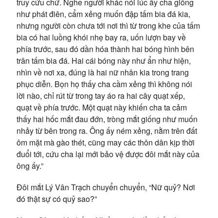
truy cứu chứ. Nghe người khác nói lúc ấy cha giống
như phát điên, cẩm xẻng muốn đập tấm bia đá kia,
nhưng người còn chưa tới nơi thì từ trong khe của tấm
bia có hai luồng khói nhẹ bay ra, uốn lượn bay về
phía trước, sau đó dần hóa thành hai bóng hình bên
trân tấm bia đá. Hai cái bóng này như ẩn như hiện,
nhìn về nơi xa, đúng là hai nữ nhân kia trong trang
phục diễn. Bọn họ thấy cha cầm xẻng thì không nói
lời nào, chỉ rút từ trong tay áo ra hai cây quạt xếp,
quạt về phía trước. Một quạt này khiến cha ta cảm
thấy hai hốc mắt đau đớn, tròng mắt giống như muốn
nhảy từ bên trong ra. Ông ấy ném xẻng, nằm trên đất
ôm mặt mà gào thét, cũng may các thôn dân kịp thời
đuổi tới, cứu cha lại mới bảo vệ được đôi mắt này của
ông ấy.”
Đôi mắt Lý Vân Trạch chuyển chuyển, “Nữ quỷ? Nơi
đó thật sự có quỷ sao?”