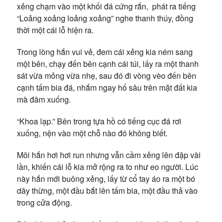
xẻng chạm vào một khối đá cứng rắn, phát ra tiếng
“Loảng xoảng loảng xoảng” nghe thanh thúy, đồng
thời một cái lỗ hiện ra.
Trong lòng hắn vui vẻ, đem cái xẻng kia ném sang
một bên, chạy đến bên cạnh cái túi, lấy ra một thanh
sát vừa mỏng vừa nhẹ, sau đó đi vòng vèo đến bên
cạnh tấm bia đá, nhắm ngay hố sâu trên mặt đất kia
mà đâm xuống.
“Khoa lạp.” Bên trong tựa hồ có tiếng cục đá rơi
xuống, nện vào một chỗ nào đó không biết.
Môi hắn hơi hơi run nhưng vẫn cầm xẻng lên đập vài
lần, khiến cái lỗ kia mở rộng ra to như eo người. Lúc
này hắn mới buông xẻng, lấy từ cổ tay áo ra một bó
dây thừng, một đầu bắt lên tấm bia, một đầu thả vào
trong cửa động.