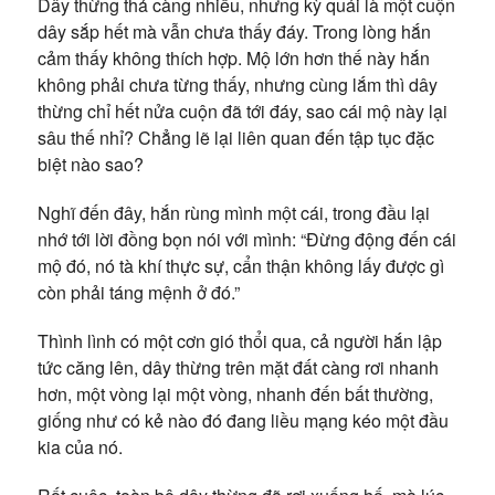
Dây thừng thả càng nhiều, nhưng kỳ quái là một cuộn
dây sắp hết mà vẫn chưa thấy đáy. Trong lòng hắn
cảm thấy không thích hợp. Mộ lớn hơn thế này hắn
không phải chưa từng thấy, nhưng cùng lắm thì dây
thừng chỉ hết nửa cuộn đã tới đáy, sao cái mộ này lại
sâu thế nhỉ? Chẳng lẽ lại liên quan đến tập tục đặc
biệt nào sao?
Nghĩ đến đây, hắn rùng mình một cái, trong đầu lại
nhớ tới lời đồng bọn nói với mình: “Đừng động đến cái
mộ đó, nó tà khí thực sự, cẩn thận không lấy được gì
còn phải táng mệnh ở đó.”
Thình lình có một cơn gió thổi qua, cả người hắn lập
tức căng lên, dây thừng trên mặt đất càng rơi nhanh
hơn, một vòng lại một vòng, nhanh đến bất thường,
giống như có kẻ nào đó đang liều mạng kéo một đầu
kia của nó.