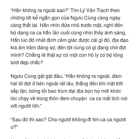
“Hắn không ra ngoài sao?” Tim Lý Vân Trạch theo
những lời kể ngắn gọn của Ngưu Cùng càng ngày
càng thắt lại. Hắn nhìn đứa nhỏ trước mặt, nghĩ đến
bộ dạng ca ca hắn lần cuối cùng nhìn thấy ánh sáng.
Hắn lúc đó nhất định cảm giác được cái gì đó, địa đạo
kia âm trầm đáng sợ, đến tột cùng có gì đang chờ đợi
mình? Chẳng lẽ thật sự có một con hồ ly có bộ lông
tươi đẹp chắc?
Ngưu Cùng gật gật đầu, “Hắn không ra ngoài, đám
hài tử đợi ở bên ngoài rất lâu, thẳng đến khi mặt trời
sắp lặn, bóng tối bao trùm đại địa bọn họ mới khóc
lóc chạy về trong thôn đem chuyện ca ca mất tích nói
với người lớn.”
“Sau đó thì sao? Cha ngươi không đi tìm ca ca ngươi
ư?”