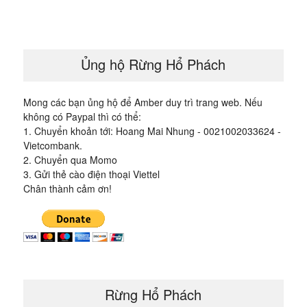
bài
viết
Ủng hộ Rừng Hổ Phách
Mong các bạn ủng hộ để Amber duy trì trang web. Nếu
không có Paypal thì có thể:
1. Chuyển khoản tới: Hoang Mai Nhung - 0021002033624 -
Vietcombank.
2. Chuyển qua Momo
3. Gửi thẻ cào điện thoại Viettel
Chân thành cảm ơn!
Rừng Hổ Phách