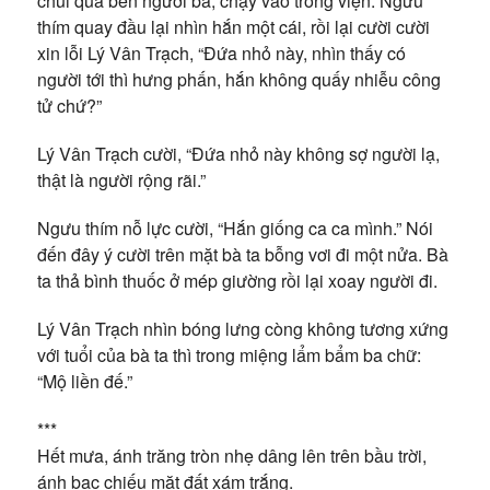
chui qua bên người bà, chạy vào trong viện. Ngưu
thím quay đầu lại nhìn hắn một cái, rồi lại cười cười
xin lỗi Lý Vân Trạch, “Đứa nhỏ này, nhìn thấy có
người tới thì hưng phấn, hắn không quấy nhiễu công
tử chứ?”
Lý Vân Trạch cười, “Đứa nhỏ này không sợ người lạ,
thật là người rộng rãi.”
Ngưu thím nỗ lực cười, “Hắn giống ca ca mình.” Nói
đến đây ý cười trên mặt bà ta bỗng vơi đi một nửa. Bà
ta thả bình thuốc ở mép giường rồi lại xoay người đi.
Lý Vân Trạch nhìn bóng lưng còng không tương xứng
với tuổi của bà ta thì trong miệng lẩm bẩm ba chữ:
“Mộ liền đế.”
***
Hết mưa, ánh trăng tròn nhẹ dâng lên trên bầu trời,
ánh bạc chiếu mặt đất xám trắng.