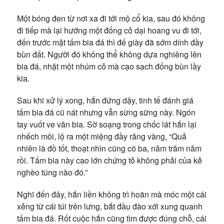
Một bóng đen từ nơi xa đi tới mộ cổ kia, sau đó không
đi tiếp mà lại hướng một đống cỏ dại hoang vu đi tới,
đến trước mặt tấm bia đá thì đế giày đã sớm dính đầy
bùn đất. Người đó không thể không dựa nghiêng lên
bia đá, nhặt một nhúm cỏ mà cạo sạch đống bùn lầy
kia.
Sau khi xử lý xong, hắn đứng dậy, tinh tế đánh giá
tấm bia đá cũ nát nhưng vẫn sừng sững này. Ngón
tay vuốt ve văn bia. Sờ soạng trong chốc lát hắn lại
nhếch môi, lộ ra một miệng đầy răng vàng, “Quả
nhiên là đồ tốt, thoạt nhìn cũng có ba, năm trăm năm
rồi. Tấm bia này cao lớn chứng tỏ không phải của kẻ
nghèo túng nào đó.”
Nghĩ đến đây, hắn liền không trì hoãn mà móc một cái
xẻng từ cái túi trên lưng, bắt đầu đào xới xung quanh
tấm bia đá. Rốt cuộc hắn cũng tìm được đúng chỗ, cái