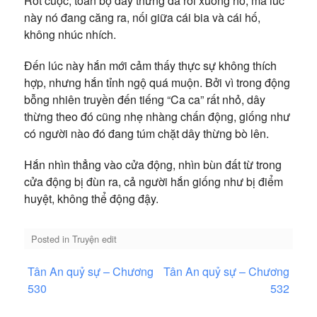
Rốt cuộc, toàn bộ dây thừng đã rơi xuống hố, mà lúc
này nó đang căng ra, nối giữa cái bia và cái hố,
không nhúc nhích.
Đến lúc này hắn mới cảm thấy thực sự không thích
hợp, nhưng hắn tỉnh ngộ quá muộn. Bởi vì trong động
bỗng nhiên truyền đến tiếng “Ca ca” rất nhỏ, dây
thừng theo đó cũng nhẹ nhàng chấn động, giống như
có người nào đó đang túm chặt dây thừng bò lên.
Hắn nhìn thẳng vào cửa động, nhìn bùn đất từ trong
cửa động bị đùn ra, cả người hắn giống như bị điểm
huyệt, không thể động đậy.
Posted in
Truyện edit
Điều
Tân An quỷ sự – Chương
Tân An quỷ sự – Chương
hướng
530
532