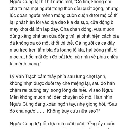
Ngưu Cùng lại hít hít nước mũi, “Có tìm, không chỉ
cha ta mà mọi người trong thôn đều xuất động, nhưng
lúc đoàn người mênh mông cuồn cuộn đi tới mộ cổ thì
lại phát hiện lối vào địa đạo kia đã sụp, cửa động bị
mấy khối đá lớn lấp đầy. Cha chấn động, vừa muốn
dùng xẻng phá tan cửa động thì lại phát hiện cách bia
đá không xa có một khối thi thể. Cả người ca ca đầy
máu treo tren tấm bia đá loang lổ kia, hai tròng mắt bị
móc ra, hốc mắt đen đỏ bất lực mà nhìn về phía chiều
tà mênh mang.”
Lý Vân Trạch cảm thấy phía sau lưng chợt lạnh,
không nhịn được duỗi tay che miệng lại, sau đó hắn
chậm rãi buông tay, trong lòng đã hiểu vì sao Ngữu
Mẫn không muốn nói đến chuyện cổ mộ. Hắn nhìn
Ngưu Cùng đang xoắn ngón tay, nhẹ giọng hỏi, “Sau
đó cha ngươi…… Không truy cứu nữa sao?”
Ngưu Cùng tự giễu tựa mà cười cười, “Ông ấy muốn