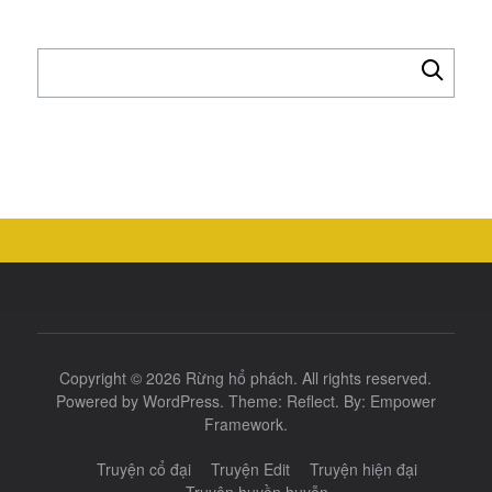
Tìm
kiếm
cho:
Copyright © 2026
Rừng hổ phách
. All rights reserved.
Powered by
WordPress
. Theme:
Reflect
. By:
Empower
Framework
.
Truyện cổ đại
Truyện Edit
Truyện hiện đại