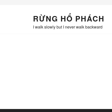
Skip
to
content
RỪNG HỔ PHÁCH
I walk slowly but I never walk backward