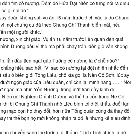
i đến tìm cô nương. Đêm đó Hứa Đại Niên có từng nói ra điều
ó gì nói đó.”
uy đoán không sai, vụ án 16 năm trước đích xác là do Chung
i vì mọi chứng cứ đã theo Chung Chí Thanh biến mất, nếu
 đến một người khác.”
nương, xin chỉ giáo. Vụ án 16 năm trước liên quan đến quá
hỉnh Dương đều vì thế mà phải chạy trốn, đến giờ vẫn không
n, lần đầu tiên ngài gặp Tưởng cô nương là ở chỗ nào?”
ì chẳng hiểu sao hết, “Vì sao cô nương lại đột nhiên nhắc đến
 sâu ở biên giới Tống Liêu, chỗ kia gọi là Nên Cô Sơn, lúc ấy
 dưới ngọn giáo của Liêu quân, chỉ còn lại mình nàng……” Nói
ơ ngác mà nhìn Yến Nương, trong mắt tràn đầy kinh dị.
Niên nói Nghiêm Chỉnh Dương và thủ hạ trốn trong Nê Cô
 khi bị Chung Chí Thanh nhờ Liêu binh tới diệt khẩu, đuổi tận
a, dung mạo bọn họ thay đổi, hơn nữa Tống quân cũng đã thay đổi
thấy thi thể bọn họ mới không nhận ra đó là những kẻ triều đình
gạc chuyển sang thê lương, bi thống, “Tích Tích chính là nữ