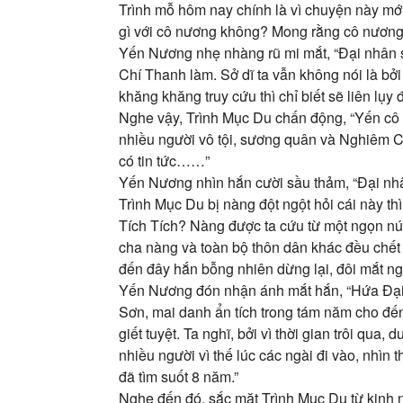
Trình mỗ hôm nay chính là vì chuyện này mớ
gì với cô nương không? Mong rằng cô nương c
Yến Nương nhẹ nhàng rũ mi mắt, “Đại nhân s
Chí Thanh làm. Sở dĩ ta vẫn không nói là bở
khăng khăng truy cứu thì chỉ biết sẽ liên lụy
Nghe vậy, Trình Mục Du chấn động, “Yến cô 
nhiều người vô tội, sương quân và Nghiêm C
có tin tức……”
Yến Nương nhìn hắn cười sầu thảm, “Đại nhâ
Trình Mục Du bị nàng đột ngột hỏi cái này th
Tích Tích? Nàng được ta cứu từ một ngọn núi
cha nàng và toàn bộ thôn dân khác đều chết
đến đây hắn bỗng nhiên dừng lại, đôi mắt ng
Yến Nương đón nhận ánh mắt hắn, “Hứa Đại 
Sơn, mai danh ẩn tích trong tám năm cho đến
giết tuyệt. Ta nghĩ, bởi vì thời gian trôi qu
nhiều người vì thế lúc các ngài đi vào, nhìn 
đã tìm suốt 8 năm.”
Nghe đến đó, sắc mặt Trình Mục Du từ kinh n