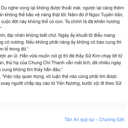
 Du nghe xong lại không được thoải mái, ngược lại càng thêm
ẫn không thể bảo vệ nàng thật tốt. Năm đó ở Ngọc Tuyền trấn,
 cuộc đời này không thể có con. Ta chính là đã khiến hương
”
h, đại nhân không biết chứ. Ngày ấy khuất tử điểu mang
g cô nương. Nếu không phải nàng ấy không có bào cung thì
 tổ trong đó.”
ợc an ủi. Hắn vừa muốn nói gì thì đã thấy Sử Kim chạy tới từ
ân, thủ hạ của Chung Chí Thanh vẫn mất tích, đã nhiều ngày
 cung không tìm thấy hắn đâu.”
 “Việc này quan trọng, vô luận thế nào cũng phải tìm được
đó xoay người chắp tay cáo từ Yến Nương, bước vội đi theo Sử
Tân An quỷ sự – Chương 526