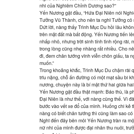
nhi của Nghiêm Chỉnh Dương sao?”
Yến Nương gật đầu, “Hứa Đại Niên nói Nghiê
Tưởng Vũ Thành, cho nên ta nghĩ Tưởng cô n
Dứt lời, nàng thấy Trình Mục Du hồi lâu khô
trên mặt đất mà bất động. Yến Nương tiến lê
nhấp nhô, nhưng trời sinh tính tình rộng rãi,
trong lòng cũng nhẹ nhàng rất nhiều. Cho nê
đi, đem chân tướng vĩnh viễn chôn giấu, ta
muốn.”
Trong khoảng khắc, Trình Mục Du chậm rãi q
trĩu nặng, chỗ ấn đường có một mạt sầu bi k
nương, chuyện này là bí mật thứ hai giữa ha
Yến Nương gật đầu thật mạnh: Báo thù, là p
Đại Niên là như thế, với nàng cũng thế. Vì 
bước vào vết xe đổ của mình. Huống chi kẻ 
nàng có biết chân tướng thì cũng làm sao có
Nghĩ đến đây bên môi Yến Nương tràn ra một
nữ nhi của mình được đại nhân thu nuôi, trư