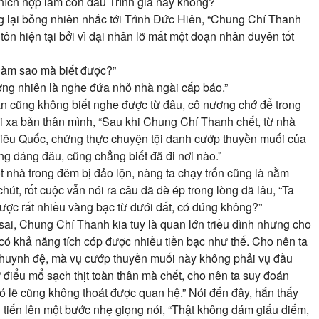
thích hợp làm con dâu Trình gia hay không?
g lại bỗng nhiên nhắc tới Trình Đức Hiên, “Chung Chí Thanh
tôn hiện tại bởi vì đại nhân lỡ mất một đoạn nhân duyên tốt
 làm sao mà biết được?”
ng nhiên là nghe đứa nhỏ nhà ngài cấp báo.”
Hắn cũng không biết nghe được từ đâu, cô nương chớ để trong
ời xa bản thân mình, “Sau khi Chung Chí Thanh chết, từ nhà
 Liêu Quốc, chứng thực chuyện tội danh cướp thuyền muối của
g dáng đâu, cũng chẳng biết đã đi nơi nào.”
ột nhà trong đêm bị đảo lộn, nàng ta chạy trốn cũng là nằm
hút, rốt cuộc vẫn nói ra câu đã đè ép trong lòng đã lâu, “Ta
được rất nhiều vàng bạc từ dưới đất, có đúng không?”
ai, Chung Chí Thanh kia tuy là quan lớn triều đình nhưng cho
ó khả năng tích cóp được nhiều tiền bạc như thế. Cho nên ta
ị huynh đệ, mà vụ cướp thuyền muối này không phải vụ đầu
ử điểu mổ sạch thịt toàn thân mà chết, cho nên ta suy đoán
 lẽ cũng không thoát được quan hệ.” Nói đến đây, hắn thấy
 tiến lên một bước nhẹ giọng nói, “Thật không dám giấu diếm,