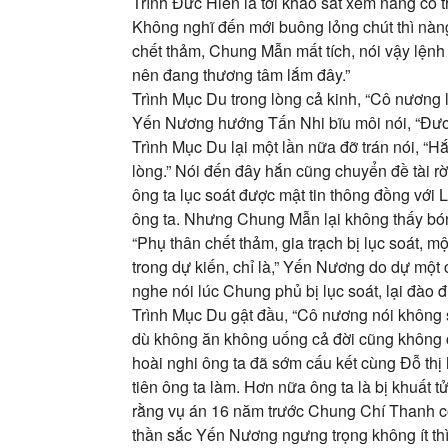
Trình Đức Hiên là tới khảo sát xem nàng có 
Không nghĩ đến mới buông lỏng chút thì nàn
chết thảm, Chung Mẫn mất tích, nói vậy lệnh 
nên đang thương tâm lắm đây.”
Trình Mục Du trong lòng cả kinh, “Cô nương
Yến Nương hướng Tấn Nhi bĩu môi nói, “Đươ
Trình Mục Du lại một lần nữa đỡ trán nói, “
lòng.” Nói đến đây hắn cũng chuyển đề tài r
ông ta lục soát được mật tin thông đồng với
ông ta. Nhưng Chung Mẫn lại không thấy bón
“Phụ thân chết thảm, gia trạch bị lục soát, m
trong dự kiến, chỉ là,” Yến Nương do dự một c
nghe nói lúc Chung phủ bị lục soát, lại đào 
Trình Mục Du gật đầu, “Cô nương nói không s
dù không ăn không uống cả đời cũng không c
hoài nghi ông ta đã sớm cấu kết cùng Đỗ th
tiên ông ta làm. Hơn nữa ông ta là bị khuất t
rằng vụ án 16 năm trước Chung Chí Thanh có
thần sắc Yến Nương ngưng trọng không ít thì