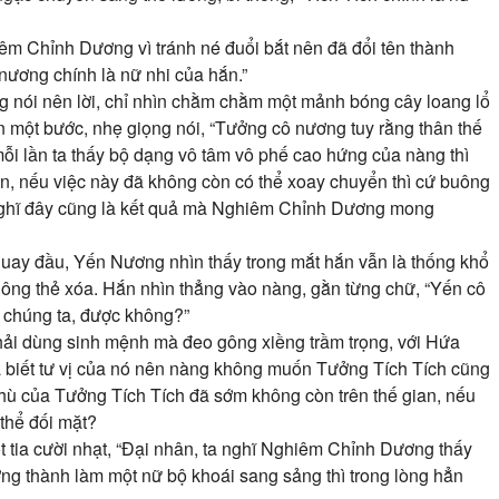
m Chỉnh Dương vì tránh né đuổi bắt nên đã đổi tên thành
ương chính là nữ nhi của hắn.”
ng nói nên lời, chỉ nhìn chằm chằm một mảnh bóng cây loang lổ
n một bước, nhẹ giọng nói, “Tưởng cô nương tuy rằng thân thế
 mỗi lần ta thấy bộ dạng vô tâm vô phế cao hứng của nàng thì
n, nếu việc này đã không còn có thể xoay chuyển thì cứ buông
 nghĩ đây cũng là kết quả mà Nghiêm Chỉnh Dương mong
uay đầu, Yến Nương nhìn thấy trong mắt hắn vẫn là thống khổ
hông thẻ xóa. Hắn nhìn thẳng vào nàng, gằn từng chữ, “Yến cô
i chúng ta, được không?”
hải dùng sinh mệnh mà đeo gông xiềng trầm trọng, với Hứa
đã biết tư vị của nó nên nàng không muốn Tưởng Tích Tích cũng
thù của Tưởng Tích Tích đã sớm không còn trên thế gian, nếu
 thể đối mặt?
 tia cười nhạt, “Đại nhân, ta nghĩ Nghiêm Chỉnh Dương thấy
ởng thành làm một nữ bộ khoái sang sảng thì trong lòng hẳn