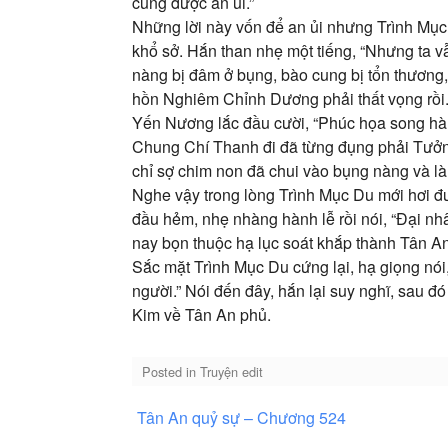
cũng được an ủi.”
Những lời này vốn để an ủi nhưng Trình Mục
khổ sở. Hắn than nhẹ một tiếng, “Nhưng ta v
nàng bị đâm ở bụng, bào cung bị tổn thương,
hồn Nghiêm Chỉnh Dương phải thất vọng rồi.
Yến Nương lắc đầu cười, “Phúc họa song hàn
Chung Chí Thanh đi đã từng đụng phải Tưởn
chỉ sợ chim non đã chui vào bụng nàng và làm
Nghe vậy trong lòng Trình Mục Du mới hơi đư
đầu hẻm, nhẹ nhàng hành lễ rồi nói, “Đại nh
nay bọn thuộc hạ lục soát khắp thành Tân An
Sắc mặt Trình Mục Du cứng lại, hạ giọng nói,
người.” Nói đến đây, hắn lại suy nghĩ, sau 
Kim về Tân An phủ.
Posted in
Truyện edit
Điều
Tân An quỷ sự – Chương 524
hướng