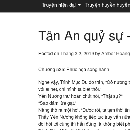
Truyện hiện đại
Truyện huyền huyễ
Tân An quỷ sự
Posted on
Tháng 3 2, 2019
by
Amber Hoang
Chương 525: Phúc họa song hành
Nghe vậy, Trình Mục Du đỡ trán, “Cô nương thậ
với ai hết, chỉ mình ta biết thôi.”
Yến Nương thư hoãn chút nói, “Thật sự?”
“Sao dám lừa gạt.”
Nàng thở ra một hơi, “Được rồi, ta tạm thời ti
Thấy Yến Nương không tiếp tục truy vấn nữa
dòi hỏi tới cùng thì hắn đúng là không biết ph